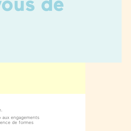
vous de
e.
écho aux engagements
ergence de formes