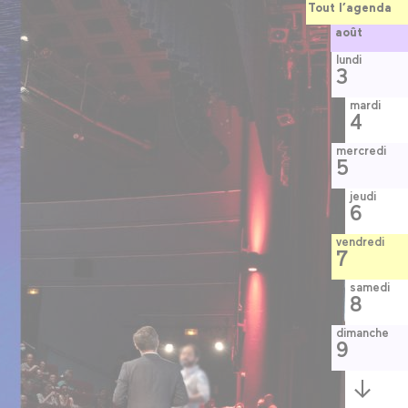
Tout l’agenda
août
lundi
3
mardi
4
mercredi
5
jeudi
6
vendredi
7
samedi
8
dimanche
9
Semaine
suivante