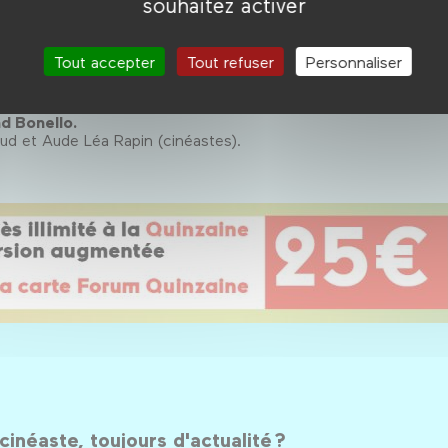
souhaitez activer
Tout accepter
Tout refuser
Personnaliser
 : Bertrand Bonello
 séquences choisies au sein de sa filmographie, dialogue sur
s outils - de l'écrit à l'écran.
d Bonello.
ud et Aude Léa Rapin (cinéastes).
inéaste, toujours d'actualité ?