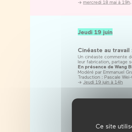
→
mercredi 18 mai à 19h
.
Jeudi 19 juin
Cinéaste au travail
Un cinéaste commente des
leur fabrication, partage se
En présence de Wang Bi
Modéré par Emmanuel Gras
Traduction : Pascale Wei
→
Jeudi 19 juin à 14h
Vivre de son métier
Même lorsque leurs œuvre
; de la conception à la di
l’économie des films et 
Avec Aurélien Catin (es
Ce site util
Modéré par Elisabeth Jonn