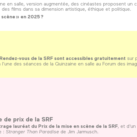
ine en salle, version augmentée, des cinéastes proposent un 
n des films dans sa dimension artistique, éthique et politique.
n scène » en 2025 ?
 Rendez-vous de la SRF sont accessibles gratuitement
sur 
 à l’une des séances de la Quinzaine en salle au Forum des imag
e de prix de la SRF
rage lauréat du Prix de la mise en scène de la SRF
, et d'u
e :
Stranger Than Paradise
de Jim Jarmusch.