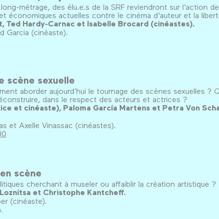
ong-métrage, des élu.e.s de la SRF reviendront sur l'action de
 et économiques actuelles contre le cinéma d'auteur et la libert
 Ted Hardy-Carnac et Isabelle Brocard (cinéastes).
 Garcia (cinéaste).
e scène sexuelle
mment aborder aujourd’hui le tournage des scènes sexuelles ? 
éconstruire, dans le respect des acteurs et actrices ?
ice et cinéaste), Paloma García Martens et Petra Von Scha
s et Axelle Vinassac (cinéastes).
30
 en scène
iques cherchant à museler ou affaiblir la création artistique ?
 Loznitsa et Christophe Kantcheff.
r (cinéaste).
.