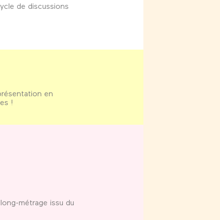
cycle de discussions
présentation en
es !
n long-métrage issu du