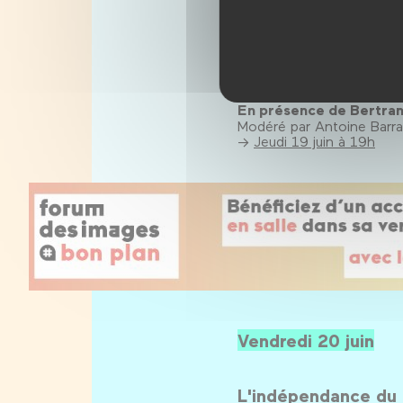
→
Jeudi 19 juin à 16h30
Cinéaste au travail
Un cinéaste commente des
leur fabrication, partage se
En présence de Bertran
Modéré par Antoine Barra
→
Jeudi 19 juin à 19h
Vendredi 20 juin
L'indépendance du c