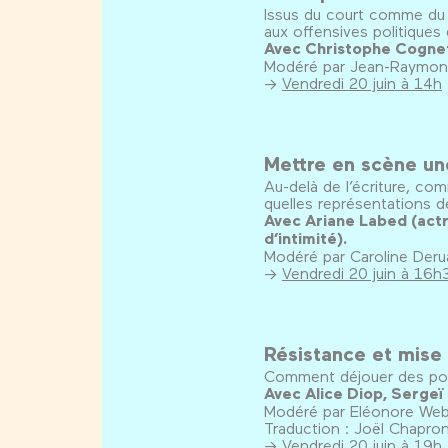
Issus du court comme du l
aux offensives politiques
Avec Christophe Cognet,
Modéré par Jean-Raymond
→
Vendredi 20 juin à 14h
Mettre en scène un
Au-delà de l’écriture, co
quelles représentations d
Avec Ariane Labed (actr
d’intimité).
Modéré par Caroline Derua
→
Vendredi 20 juin à 16h
Résistance et mise
Comment déjouer des polit
Avec Alice Diop, Sergeï
Modéré par Eléonore Webe
Traduction : Joël Chapron
→
Vendredi 20 juin à 19h