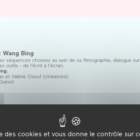
 : Wang Bing
 séquences choisies au sein de sa filmographie, dialogue sur
s outils - de l'écrit à l'écran.
ng.
 et Valérie Osouf (cinéastes).
-Guinot
 de cinéaste
s sont visibles ou reconnues, de nombreux cinéastes peinent à
ffusion, ils/elles sont pourtant au cœur de la « chaîne de prod
des systèmes de soutien ?
sayiste), Baya Kasmi, Lawrence Valin et Zoé Wittock (cinéa
ise des cookies et vous donne le contrôle sur 
iaux (cinéaste) et Raphaël Laforgue (auteur).