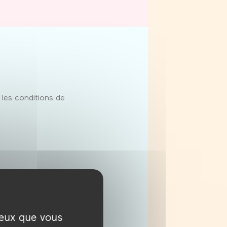
 les conditions de
 vivre de leur métier
uction ». Qu’exiger de
stes).
ceux que vous