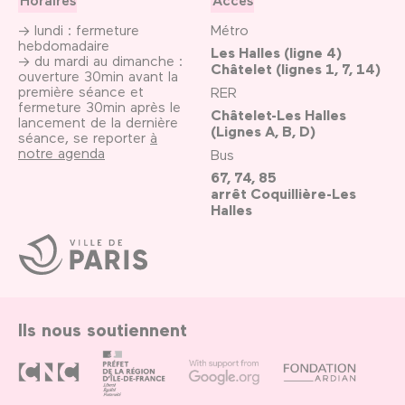
→ lundi : fermeture
Métro
hebdomadaire
Les Halles (ligne 4)
→ du mardi au dimanche :
Châtelet (lignes 1, 7, 14)
ouverture 30min avant la
première séance et
RER
fermeture 30min après le
Châtelet-Les Halles
lancement de la dernière
(Lignes A, B, D)
séance, se reporter
à
notre agenda
Bus
67, 74, 85
arrêt Coquillière-Les
Halles
Ville
de
Paris
Ils nous soutiennent