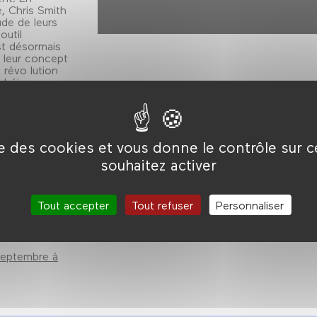
, Chris Smith
ude de leurs
outil
est désormais
 leur concept
a révo lution
sobéissance.
ise des cookies et vous donne le contrôle sur 
Chris
souhaitez activer
Tout accepter
Tout refuser
Personnaliser
septembre à