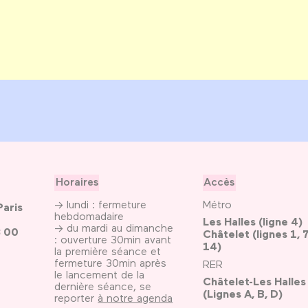
Horaires
Accès
→ lundi : fermeture
Métro
Paris
hebdomadaire
Les Halles (ligne 4)
→ du mardi au dimanche
3 00
Châtelet (lignes 1, 7
: ouverture 30min avant
14)
la première séance et
fermeture 30min après
RER
le lancement de la
Châtelet-Les Halles
dernière séance, se
(Lignes A, B, D)
reporter
à notre agenda