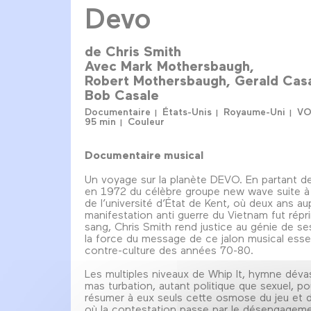
Devo
de
Chris Smith
Avec
Mark Mothersbaugh
Robert Mothersbaugh
Gerald Cas
Bob Casale
Documentaire
États-Unis
Royaume-Uni
VO
95 min
Couleur
Documentaire musical
Un voyage sur la planète DEVO. En partant de
en 1972 du célèbre groupe new wave suite à l
de l’université d’État de Kent, où deux ans a
manifestation anti guerre du Vietnam fut répr
sang, Chris Smith rend justice au génie de s
la force du message de ce jalon musical essen
contre-culture des années 70-80.
Les multiples niveaux de Whip It, hymne dévas
mas turbation, autant politique que sexuel, po
résumer à eux seuls cette osmose du jeu et d
où la contestation passe par le désengageme