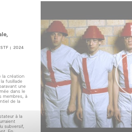
ale
STF
2024
 la création
a fusillade
uparavant une
imée dans le
es membres, à
tiel de la
tateur à la
urraient
u subversif,
nt. En