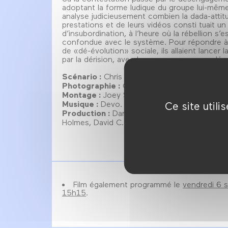
adoptant la forme ludique du groupe lui-même
analyse judicieusement combien la dada-attit
prestations et de leurs vidéos consti tuait un 
d’insubordination, à l’heure où la rébellion s’
confondue avec le système. Pour répondre à
de «dé-évolution» sociale, ils allaient lancer l
par la dérision, avec le non-sens comme dé
Scénario :
Chris Smith.
Photographie :
Chris Smith.
Montage :
Joey Scoma.
Musique :
Devo.
Ce site util
Production :
Danny Gabai, Anita Greenspan, 
Holmes, David C. McCourt.
Film également programmé le
vendredi 6 
15h15
.