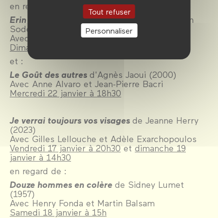
en regard de :
Tout refuser
Erin Brockovich, seule contre tous
de Steven
Soderbergh (2000)
Personnaliser
Avec Julia Roberts et Albert Finney
Dimanche 19 janvier à 17h30
et :
Le Goût des autres
d'Agnès Jaoui (2000)
Avec Anne Alvaro et Jean-Pierre Bacri
Mercredi 22 janvier à 18h30
Je verrai toujours vos visages
de Jeanne Herry
(2023)
Avec Gilles Lellouche et Adèle Exarchopoulos
Vendredi 17 janvier à 20h30
et
dimanche 19
janvier à 14h30
en regard de :
Douze hommes en colère
de Sidney Lumet
(1957)
Avec Henry Fonda et Martin Balsam
Samedi 18 janvier à 15h