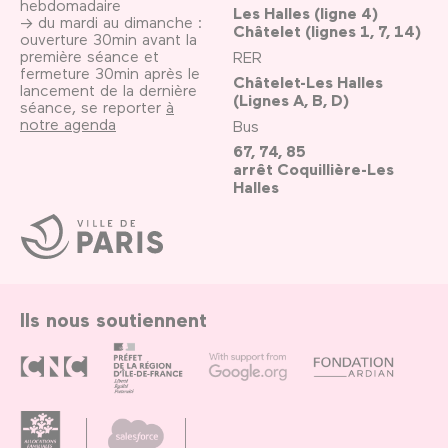
hebdomadaire
Les Halles (ligne 4)
→ du mardi au dimanche :
Châtelet (lignes 1, 7, 14)
ouverture 30min avant la
première séance et
RER
fermeture 30min après le
Châtelet-Les Halles
lancement de la dernière
(Lignes A, B, D)
séance, se reporter
à
notre agenda
Bus
67, 74, 85
arrêt Coquillière-Les
Halles
Ville
de
Paris
Ils nous soutiennent