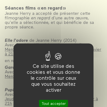
Séances films « en regard »
Jeanne Herry a accepté de présenter cette
filmographie
en regard
d'une autre œuvre,
qu'elle a sélectionnée, et qui bénéficie de sa
propre séance.
Elle l'adore
de Jeanne Herry (2014)
Avec Sandrine Kiberlain et Laurent Lafitte
Mercredi 15 janvier à 20h30
et
samedi 18 janvier
à 21h
en regard de :
Ce site utilise des
Garde à vue
de Claude Miller (1981)
cookies et vous donne
Avec Lino Ventura et Michel Serrault
Mercredi 15 janvier à 18h30
le contrôle sur ceux
que vous souhaitez
activer
Pupille
de Jeanne Herry (2018)
Avec Gilles Lellouche et Élodie Bouchez
Jeudi 16 janvier à 21h
et
dimanche 19 janvier à
21h
Tout accepter