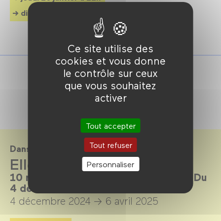
dimanche 19 janvier à 21h
Ce site utilise des
cookies et vous donne
le contrôle sur ceux
que vous souhaitez
activer
Tout accepter
Tout refuser
Dans le cadre de
Elles sont là pour rester
Personnaliser
10 réalisatrices aujourd’hui en France. Du
4 décembre 2024 au 6 avril 2025.
4 décembre 2024 →
6 avril 2025