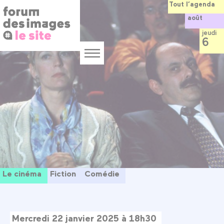
Panneau de gestion des cookies
Aller
Tout l’agenda
au
août
contenu
principal
jeudi
6
Menu
Le cinéma
Fiction
Comédie
Mercredi 22 janvier 2025 à 18h30