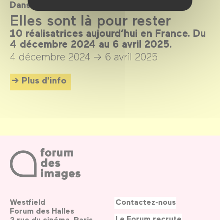
Dans le cadre de
Elles sont là pour rester
10 réalisatrices aujourd’hui en France. Du
4 décembre 2024 au 6 avril 2025.
4 décembre 2024 →
6 avril 2025
Plus d'info
Westfield
Contactez-nous
Forum des Halles
Le Forum recrute
2 rue du cinéma, Paris