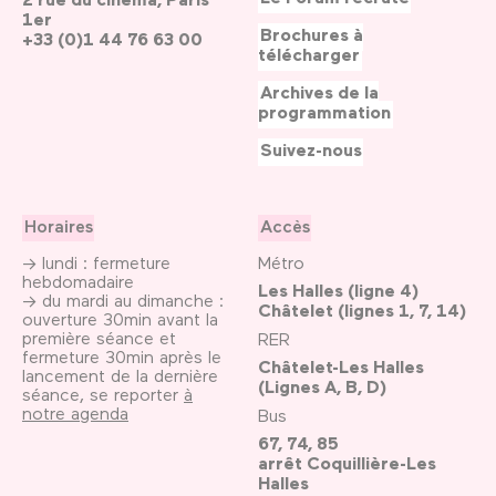
1er
Brochures à
+33 (0)1 44 76 63 00
télécharger
Archives de la
programmation
Suivez-nous
Horaires
Accès
→ lundi : fermeture
Métro
hebdomadaire
Les Halles (ligne 4)
→ du mardi au dimanche :
Châtelet (lignes 1, 7, 14)
ouverture 30min avant la
première séance et
RER
fermeture 30min après le
Châtelet-Les Halles
lancement de la dernière
(Lignes A, B, D)
séance, se reporter
à
notre agenda
Bus
67, 74, 85
arrêt Coquillière-Les
Halles