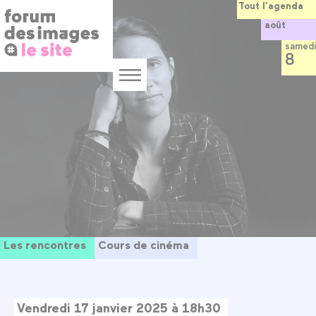
Panneau de gestion des cookies
Aller
Tout l’agenda
au
août
contenu
principal
samedi
8
Menu
Les rencontres
Cours de cinéma
Vendredi 17 janvier 2025 à 18h30