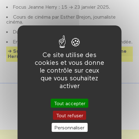
Focus Jeanne Herry : 15 → 23 janvier 2025.
Cours de cinéma par Esther Brejon, journaliste
cinéma.
Durée : 1h30.
Entrée gratuite, réservation fortement recommandée.
Suivi de
Je verrai toujours vos visages
de Jeanne
Ce site utilise des
Herry à 20h30.
cookies et vous donne
le contrôle sur ceux
que vous souhaitez
activer
Tout accepter
Tout refuser
Personnaliser