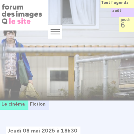
Panneau de gestion des cookies
Aller
Tout l’agenda
au
août
contenu
principal
jeudi
6
Menu
Le cinéma
Fiction
Jeudi 08 mai 2025 à 18h30