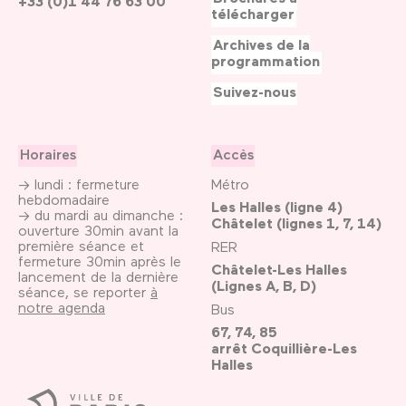
+33 (0)1 44 76 63 00
télécharger
Archives de la
programmation
Suivez-nous
Horaires
Accès
→ lundi : fermeture
Métro
hebdomadaire
Les Halles (ligne 4)
→ du mardi au dimanche :
Châtelet (lignes 1, 7, 14)
ouverture 30min avant la
première séance et
RER
fermeture 30min après le
Châtelet-Les Halles
lancement de la dernière
(Lignes A, B, D)
séance, se reporter
à
notre agenda
Bus
67, 74, 85
arrêt Coquillière-Les
Halles
Ville