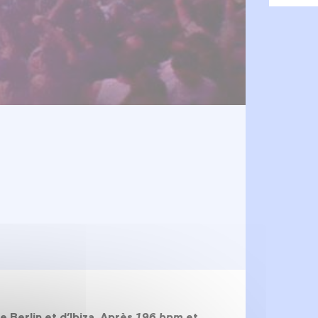
 Berlin et d’Ibiza. Après
196 bpm
et