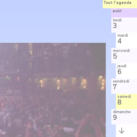
Tout l’agenda
août
lundi
3
mardi
4
mercredi
5
jeudi
6
vendredi
7
samedi
8
dimanche
9
Semaine
suivante