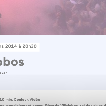
rs 2014 à 20h30
lobos
akar
10 min, Couleur, Vidéo
o mondialement connu, Ricardo Villalobos, roi des clubs de