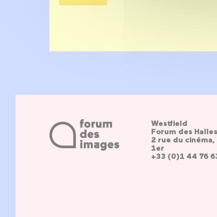
Westfield
Forum des Halle
2 rue du cinéma, 
1er
+33 (0)1 44 76 6