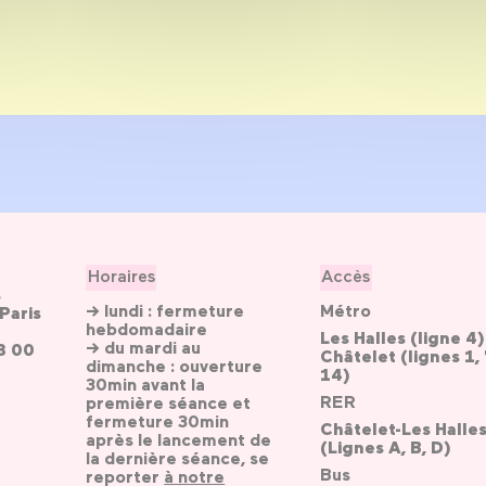
Horaires
Accès
s
→ lundi : fermeture
Métro
Paris
hebdomadaire
Les Halles (ligne 4)
→ du mardi au
3 00
Châtelet (lignes 1, 
dimanche : ouverture
14)
30min avant la
RER
première séance et
fermeture 30min
Châtelet-Les Halle
après le lancement de
(Lignes A, B, D)
la dernière séance, se
Bus
reporter
à notre