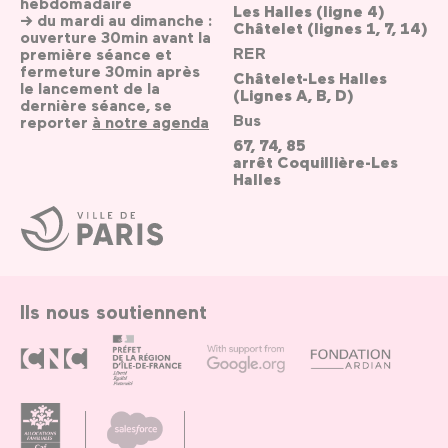
hebdomadaire
Les Halles (ligne 4)
→ du mardi au dimanche :
Châtelet (lignes 1, 7, 14)
ouverture 30min avant la
RER
première séance et
fermeture 30min après
Châtelet-Les Halles
le lancement de la
(Lignes A, B, D)
dernière séance, se
Bus
reporter
à notre agenda
67, 74, 85
arrêt Coquillière-Les
Halles
Ville
de
Paris
Ils nous soutiennent