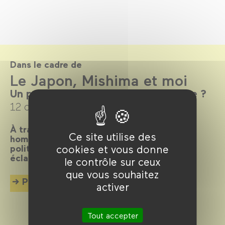
Dans le cadre de
Le Japon, Mishima et moi
Un portrait subversif de notre époque ?
12 octobre 2022 →
15 janvier 2023
À travers 5 chapitres, le monde vu par un
Ce site utilise des
homme plagiant par anticipation l’agitation
cookies et vous donne
politique, les bifurcations sociétales et les
éclats de beauté de notre époque.
le contrôle sur ceux
que vous souhaitez
Plus d'info
activer
Tout accepter