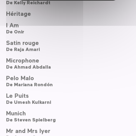
De
Kelly Reichardt
Héritage
I Am
De
Onir
Satin rouge
De
Raja Amari
Microphone
De
Ahmad Abdalla
Pelo Malo
De
Mariana Rondón
Le Puits
De
Umesh Kulkarni
Munich
De
Steven Spielberg
Mr and Mrs Iyer