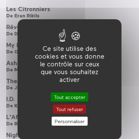
Les Citronniers
De
Eran Riklis
Rêves d'or
De
Diego Quemada-Diez
My brother... Nikhil
Ce site utilise des
De
Onir
cookies et vous donne
Asham : a man called hope
le contrôle sur ceux
De
Maggie Morgan
que vous souhaitez
activer
The World
De
Jia Zhangke
Tout accepter
I.D.
De
Kamal K.M
Tout refuser
L'Affaire 18/9
Personnaliser
De
Balaji Sakthivel
Night Moves