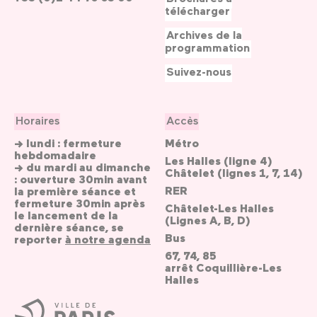
télécharger
Archives de la
programmation
Suivez-nous
Horaires
Accès
→ lundi : fermeture
Métro
hebdomadaire
Les Halles (ligne 4)
→ du mardi au dimanche
Châtelet (lignes 1, 7, 14)
: ouverture 30min avant
RER
la première séance et
fermeture 30min après
Châtelet-Les Halles
le lancement de la
(Lignes A, B, D)
dernière séance, se
Bus
reporter
à notre agenda
67, 74, 85
arrêt Coquillière-Les
Halles
Ville