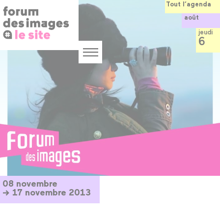
Panneau de gestion des cookies
Aller
Tout l’agenda
au
août
contenu
principal
jeudi
6
Menu
08 novembre
→ 17 novembre 2013