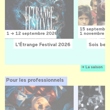
15 septembre
1 → 12 septembre 2026
1 novembre 2
L'Étrange Festival 2026
Sois belle
La saison
Pour les professionnels