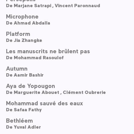
De
Marjane Satrapi ,
Vincent Paronnaud
Microphone
De
Ahmad Abdalla
Platform
De
Jia Zhangke
Les manuscrits ne brûlent pas
De
Mohammad Rasoulof
Autumn
De
Aamir Bashir
Aya de Yopougon
De
Marguerite Abouet ,
Clément Oubrerie
Mohammad sauvé des eaux
De
Safaa Fathy
Bethléem
De
Yuval Adler