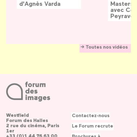
d'Agnès Varda
Masters:
avec Céd
Peyraver
Toutes nos vidéos
Westfield
Contactez-nous
Forum des Halles
2 rue du cinéma, Paris
Le Forum recrute
1er
+33 (0)1 44 76 63 00
Brochures à