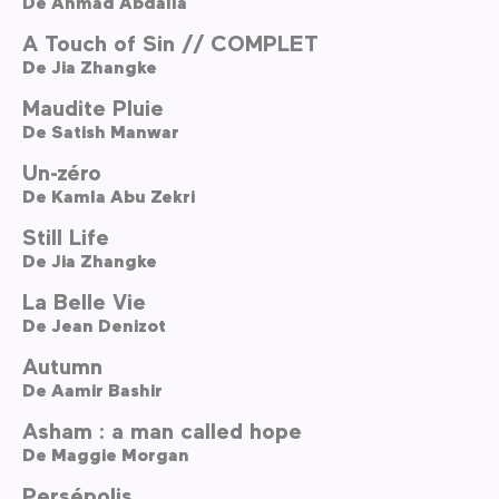
De
Ahmad Abdalla
A Touch of Sin // COMPLET
De
Jia Zhangke
Maudite Pluie
De
Satish Manwar
Un-zéro
De
Kamla Abu Zekri
Still Life
De
Jia Zhangke
La Belle Vie
De
Jean Denizot
Autumn
De
Aamir Bashir
Asham : a man called hope
De
Maggie Morgan
Persépolis