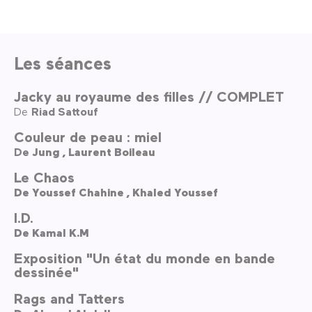
Les séances
Jacky au royaume des filles // COMPLET
De
Riad Sattouf
Couleur de peau : miel
De
Jung ,
Laurent Boileau
Le Chaos
De
Youssef Chahine ,
Khaled Youssef
I.D.
De
Kamal K.M
Exposition "Un état du monde en bande
dessinée"
Rags and Tatters