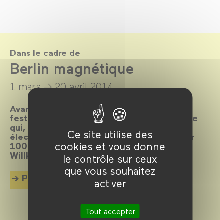
Dans le cadre de
Berlin magnétique
1 mars →
20 avril 2014
Avant-gardiste, cosmopolite, bouillonnante,
festive, scandaleuse… Elle est LA métropole
qui, depuis toujours, attire les foules et
Ce site utilise des
électrise l’écran. La preuve en 80 films pour
cookies et vous donne
100 ans d’histoire et de cinéma imbriqués.
Willkommen, bienvenue, welcome !
le contrôle sur ceux
que vous souhaitez
Plus d'info
activer
Tout accepter