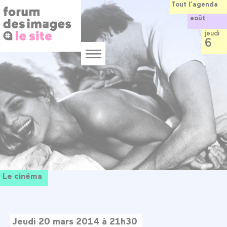
Panneau de gestion des cookies
Aller
Tout l’agenda
au
août
contenu
principal
jeudi
6
Menu
Le cinéma
Jeudi 20 mars 2014 à 21h30