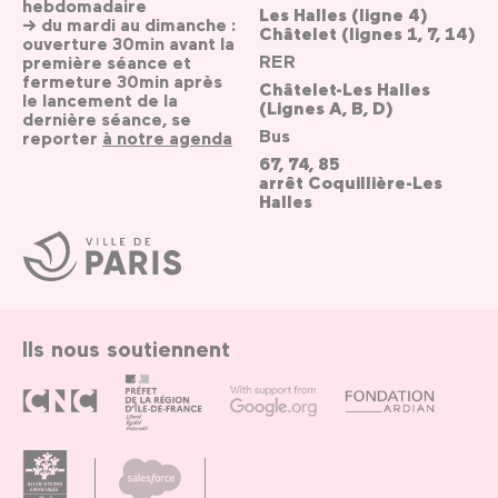
hebdomadaire
Les Halles (ligne 4)
→ du mardi au dimanche :
Châtelet (lignes 1, 7, 14)
ouverture 30min avant la
RER
première séance et
fermeture 30min après
Châtelet-Les Halles
le lancement de la
(Lignes A, B, D)
dernière séance, se
Bus
reporter
à notre agenda
67, 74, 85
arrêt Coquillière-Les
Halles
Ville
de
Paris
Ils nous soutiennent