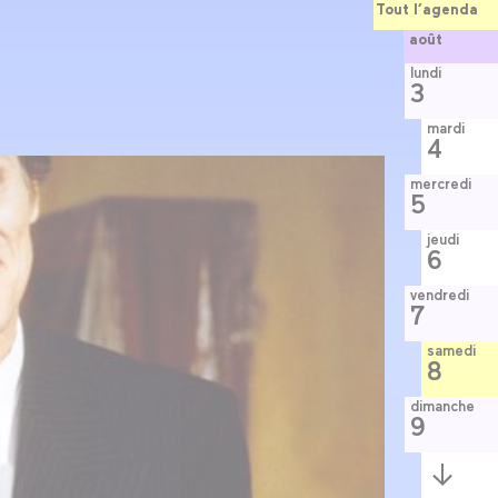
Tout l’agenda
août
lundi
3
mardi
4
mercredi
5
jeudi
6
vendredi
7
samedi
8
dimanche
9
Semaine
suivante