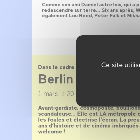
Comme son ami Damiel autrefois, qui a p
redescendre sur terre… Six ans après, 
également Lou Reed, Peter Falk et Mikha
Ce site util
Dans le cadre de
Berlin magnétiq
1 mars →
20 avril 2014
Avant-gardiste, cosmopolite, bouillonn
scandaleuse… Elle est LA métropole qu
les foules et électrise l’écran. La pr
ans d’histoire et de cinéma imbriqués
welcome !