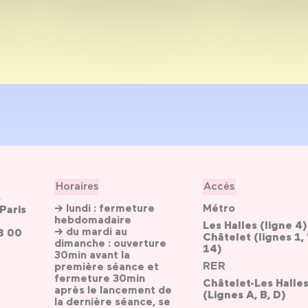
Horaires
Accès
s
→ lundi : fermeture
Métro
Paris
hebdomadaire
Les Halles (ligne 4)
→ du mardi au
3 00
Châtelet (lignes 1, 
dimanche : ouverture
14)
30min avant la
RER
première séance et
fermeture 30min
Châtelet-Les Halle
après le lancement de
(Lignes A, B, D)
la dernière séance, se