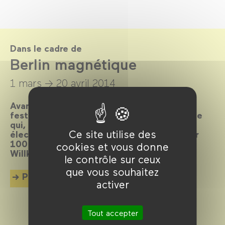
Dans le cadre de
Berlin magnétique
1 mars →
20 avril 2014
Avant-gardiste, cosmopolite, bouillonnante,
festive, scandaleuse… Elle est LA métropole
qui, depuis toujours, attire les foules et
Ce site utilise des
électrise l’écran. La preuve en 80 films pour
100 ans d’histoire et de cinéma imbriqués.
cookies et vous donne
Willkommen, bienvenue, welcome !
le contrôle sur ceux
que vous souhaitez
Plus d'info
activer
Tout accepter