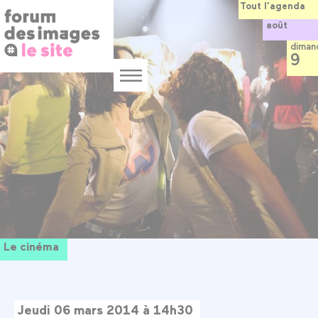
Panneau de gestion des cookies
Aller
Tout l’agenda
au
août
contenu
principal
diman
9
Menu
Le cinéma
Jeudi 06 mars 2014 à 14h30