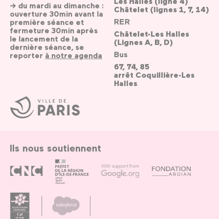
Les Halles (ligne 4)
→ du mardi au dimanche :
Châtelet (lignes 1, 7, 14)
ouverture 30min avant la
RER
première séance et
fermeture 30min après
Châtelet-Les Halles
le lancement de la
(Lignes A, B, D)
dernière séance, se
Bus
reporter
à notre agenda
67, 74, 85
arrêt Coquillière-Les
Halles
Ville
de
Paris
Ils nous soutiennent