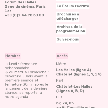
Forum des Halles
Le Forum recrute
2 rue du cinéma, Paris
1er
Brochures à
+33 (0)1 44 76 63 00
télécharger
Archives de la
programmation
Suivez-nous
Horaires
Accès
→ lundi : fermeture
Métro
hebdomadaire
Les Halles (ligne 4)
→ du mardi au dimanche :
Châtelet (lignes 1, 7, 14)
ouverture 30min avant la
première séance et
RER
fermeture 30min après le
Châtelet-Les Halles
lancement de la dernière
(Lignes A, B, D)
séance, se reporter
à
notre agenda
Bus
67, 74, 85
arrêt Coquillière-Les