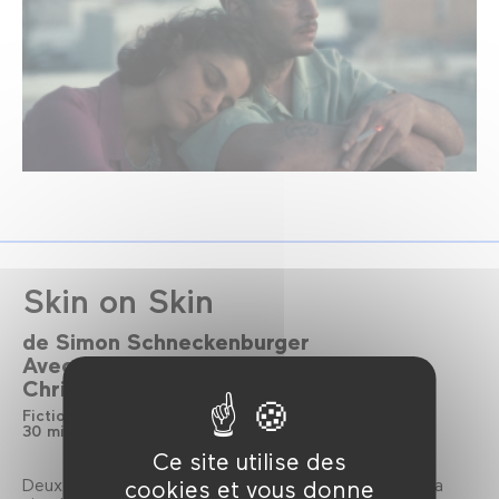
Skin on Skin
de
Simon Schneckenburger
Avec
Jonas Smulders
Jurij Drevenšek
Christian A. Koch
Fiction
Allemagne
VOSTF
2024
30 min
Cinéma Numérique 2K
Couleur
Ce site utilise des
Deux hommes perdus dans l’enfer de l’industrie de la
cookies et vous donne