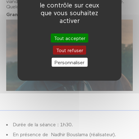
viande en Allemagne. Entre eux, il y a quelque chose.
le contrôle sur ceux
Quelque chose qui ravive leurs rêves.
que vous souhaitez
Grand Prix du Jury - Compétition Films d’écoles.
activer
Tout accepter
Tout refuser
Personnaliser
Durée de la séance : 1h30.
En présence de Nadhir Bouslama (réalisateur).