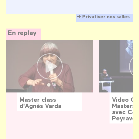
Privatiser nos salles
En replay
Master class
Video G
d'Agnès Varda
Masters:
avec Céd
Peyraver