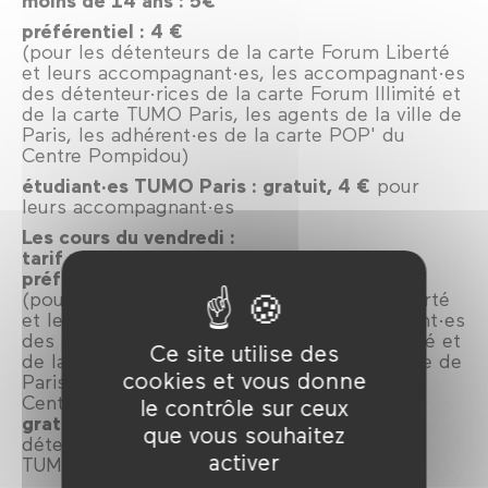
moins de 14 ans : 5€
préférentiel : 4 €
(pour les détenteurs de la carte Forum Liberté
et leurs accompagnant·es, les accompagnant·es
des détenteur·rices de la carte Forum Illimité et
de la carte TUMO Paris, les agents de la ville de
Paris, les adhérent·es de la carte POP' du
Centre Pompidou)
étudiant·es TUMO Paris : gratuit, 4 €
pour
leurs accompagnant·es
Les cours du vendredi :
tarif unique : 5€
préférentiel : 4 €
(pour les détenteurs de la carte Forum Liberté
et leurs accompagnant·es, les accompagnant·es
des détenteur·rices de la carte Forum Illimité et
Ce site utilise des
de la carte TUMO Paris, les agents de la ville de
cookies et vous donne
Paris, les adhérent·es de la carte POP' du
Centre Pompidou)
le contrôle sur ceux
gratuit
: bénéficiaires des minima sociaux,
que vous souhaitez
détenteur·ices des cartes Forum Illimité ou
activer
TUMO Paris