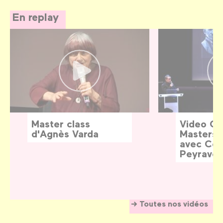
En replay
Master class
Video G
d'Agnès Varda
Masters:
avec Céd
Peyraver
Toutes nos vidéos