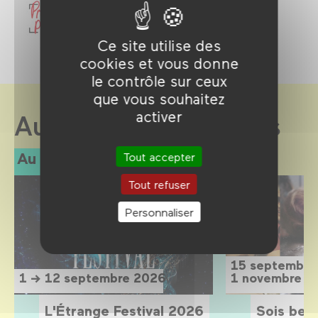
Ce site utilise des
cookies et vous donne
le contrôle sur ceux
que vous souhaitez
activer
Au Forum des images
Au programme
Tout accepter
Tout refuser
Personnaliser
15 septembre
1 → 12 septembre 2026
1 novembre 2
L'Étrange Festival 2026
Sois belle