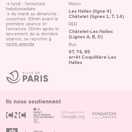
→ lundi : fermeture
Métro
hebdomadaire
Les Halles (ligne 4)
→ du mardi au dimanche :
Châtelet (lignes 1, 7, 14)
ouverture 30min avant la
première séance et
RER
fermeture 30min après le
Châtelet-Les Halles
lancement de la dernière
(Lignes A, B, D)
séance, se reporter
à
notre agenda
Bus
67, 74, 85
arrêt Coquillière-Les
Halles
Ville
de
Paris
Ils nous soutiennent