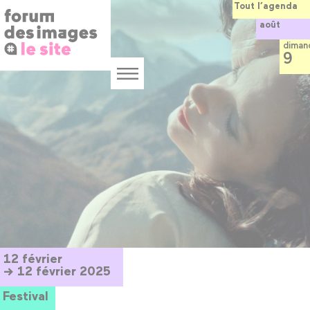
Panneau de gestion des cookies
Aller
Tout l’agenda
au
août
contenu
principal
diman
9
Menu
12 février
→ 12 février 2025
Festival