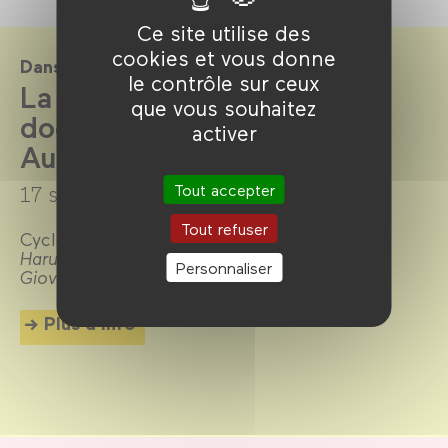
Ce site utilise des
cookies et vous donne
Dans le cadre de
le contrôle sur ceux
La Cinémathèque du
que vous souhaitez
documentaire par la Bpi -
activer
Automne 2025
Tout accepter
17 septembre →
21 décembre 2025
Tout refuser
Cycles
Judit Elek, l'art des yeux ouverts
,
Harutyun Khachatryan, déplier le présent
et
Personnaliser
Giovanni Cioni, de la planète des humains
.
Plus d'info