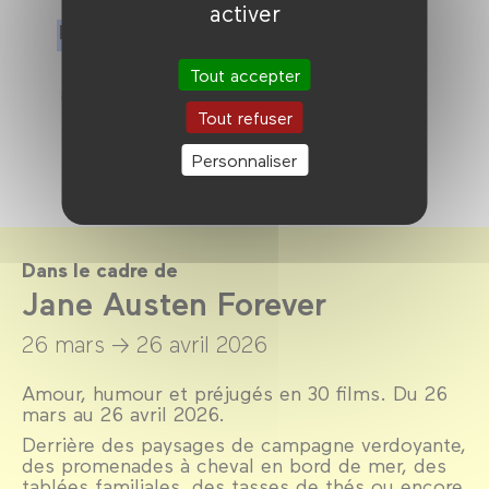
activer
Partenaires
Tout accepter
Tout refuser
Personnaliser
Dans le cadre de
Jane Austen Forever
26 mars →
26 avril 2026
Amour, humour et préjugés en 30 films. Du 26
mars au 26 avril 2026.
Derrière des paysages de campagne verdoyante,
des promenades à cheval en bord de mer, des
tablées familiales, des tasses de thés ou encore