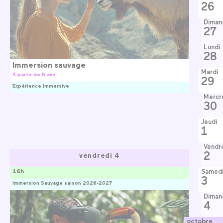
26
Diman
27
Lundi
28
Immersion sauvage
Mardi
À partir de 5 ans
29
Expérience immersive
Mercr
30
Jeudi
1
Vendr
2
vendredi 4
16h
Samed
3
Immersion Sauvage saison 2026-2027
Diman
4
octobre