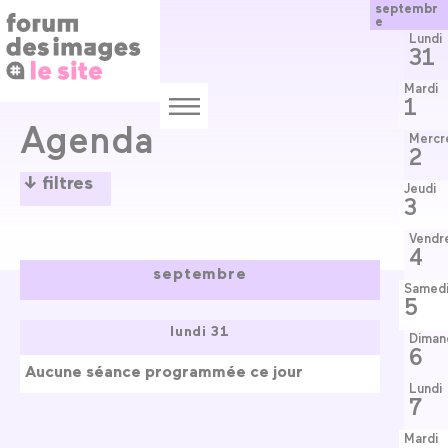
Panneau de gestion des cookies
Aller
septembr
e
au
contenu
Lundi
31
principal
Mardi
1
Menu
Agenda
Mercr
2
filtres
Jeudi
3
Les programmes
Vendr
4
septembre
Samed
5
Vous aimez plutôt
lundi 31
Diman
6
Aucune séance programmée ce jour
Lundi
Vous venez quand ?
7
Mardi