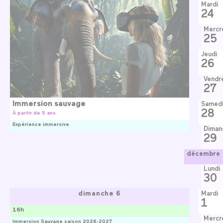
Mardi
24
Mercr
25
Jeudi
26
Vendr
27
Immersion sauvage
Samed
28
À partir de 5 ans
Expérience immersive
Diman
29
décembre
Lundi
30
dimanche 6
Mardi
1
16h
Mercr
Immersion Sauvage saison 2026-2027