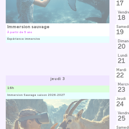
17
Vendr
18
Immersion sauvage
Samed
19
À partir de 5 ans
Expérience immersive
Diman
20
Lundi
21
Mardi
22
jeudi 3
Mercr
23
16h
Immersion Sauvage saison 2026-2027
Jeudi
24
Vendr
25
Samed