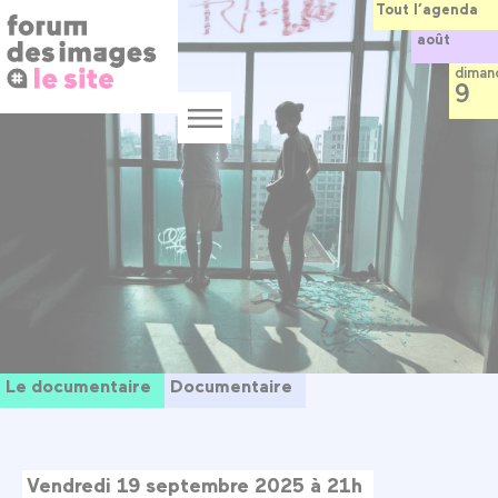
Panneau de gestion des cookies
Aller
Tout l’agenda
au
août
contenu
principal
diman
9
Menu
Le documentaire
Documentaire
Vendredi 19 septembre 2025 à 21h