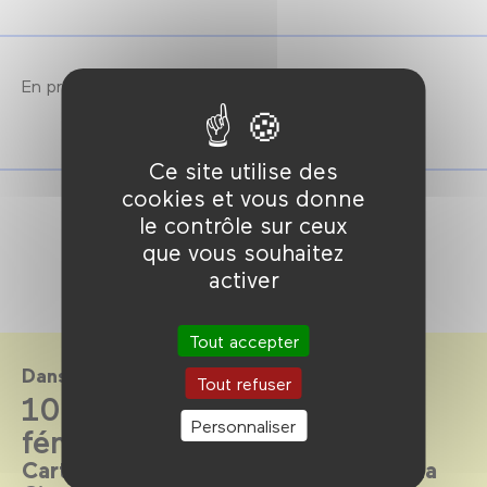
En présence de Denise Zmekhol. Suivi d'un débat.
Ce site utilise des
cookies et vous donne
le contrôle sur ceux
que vous souhaitez
activer
Tout accepter
Dans le cadre de
Tout refuser
100% doc Brésil : regards
Personnaliser
féminins
Carte blanche au Festival do Rio et à la