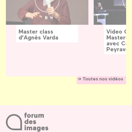
Master class
Video G
d'Agnès Varda
Masters:
avec Céd
Peyraver
Toutes nos vidéos