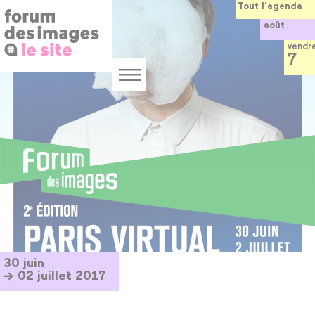
Panneau de gestion des cookies
Aller
Tout l’agenda
au
août
contenu
principal
vendr
7
Menu
30 juin
→ 02 juillet 2017