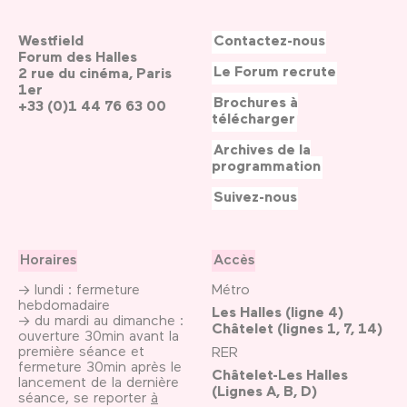
Westfield
Contactez-nous
Forum des Halles
Le Forum recrute
2 rue du cinéma, Paris
1er
Brochures à
+33 (0)1 44 76 63 00
télécharger
Archives de la
programmation
Suivez-nous
Horaires
Accès
→ lundi : fermeture
Métro
hebdomadaire
Les Halles (ligne 4)
→ du mardi au dimanche :
Châtelet (lignes 1, 7, 14)
ouverture 30min avant la
première séance et
RER
fermeture 30min après le
Châtelet-Les Halles
lancement de la dernière
(Lignes A, B, D)
séance, se reporter
à