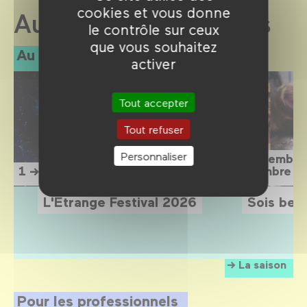
cookies et vous donne
Au Forum des images
le contrôle sur ceux
que vous souhaitez
Au programme
activer
Tout accepter
Tout refuser
Personnaliser
15 septembre
1 → 12 septembre 2026
1 novembre 2
L'Étrange Festival 2026
Sois belle
La saison
Pour les professionnels