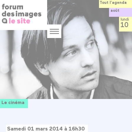
Panneau de gestion des cookies
Aller
Tout l’agenda
au
août
contenu
principal
lundi
10
Menu
Le cinéma
Samedi 01 mars 2014 à 16h30