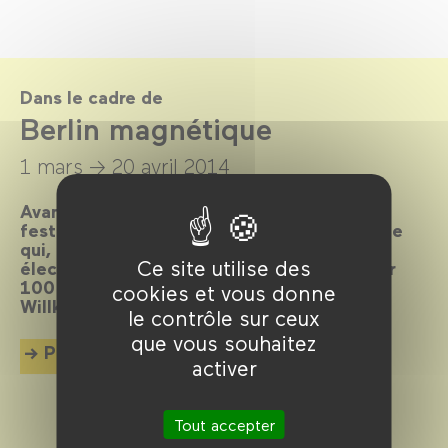
Dans le cadre de
Berlin magnétique
1 mars →
20 avril 2014
Avant-gardiste, cosmopolite, bouillonnante,
festive, scandaleuse… Elle est LA métropole
qui, depuis toujours, attire les foules et
Ce site utilise des
électrise l’écran. La preuve en 80 films pour
100 ans d’histoire et de cinéma imbriqués.
cookies et vous donne
Willkommen, bienvenue, welcome !
le contrôle sur ceux
que vous souhaitez
Plus d'info
activer
Tout accepter