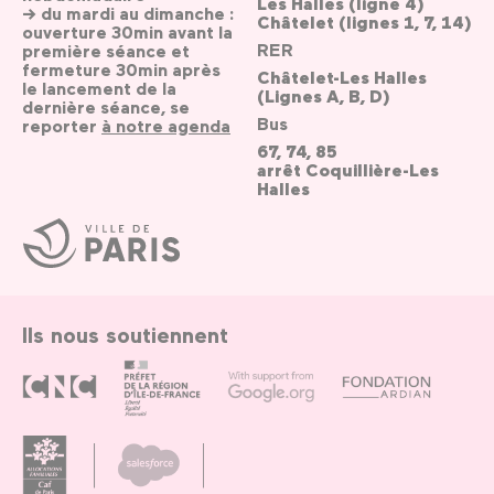
Les Halles (ligne 4)
→ du mardi au dimanche :
Châtelet (lignes 1, 7, 14)
ouverture 30min avant la
RER
première séance et
fermeture 30min après
Châtelet-Les Halles
le lancement de la
(Lignes A, B, D)
dernière séance, se
Bus
reporter
à notre agenda
67, 74, 85
arrêt Coquillière-Les
Halles
Ville
de
Paris
Ils nous soutiennent