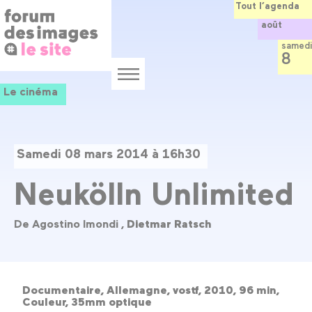
Panneau de gestion des cookies
Aller
Tout l’agenda
au
août
contenu
principal
samedi
8
Menu
Le cinéma
Samedi 08 mars 2014 à 16h30
Neukölln Unlimited
De Agostino Imondi ,
Dietmar Ratsch
Documentaire, Allemagne, vostf, 2010, 96 min,
Couleur, 35mm optique