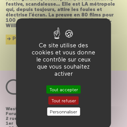
festive, scandaleuse… Elle est LA métropole
qui, depuis toujours, attire les foules et
électrise l’écran. La preuve en 80 films pour
100 ans d’histoire et de cinéma imbriqués.
Willkommen, bienvenue, welcome !
Plus d'info
Ce site utilise des
cookies et vous donne
le contrôle sur ceux
que vous souhaitez
activer
Tout accepter
Tout refuser
Westfield
Contactez-nous
Personnaliser
Forum des Halles
2 rue du cinéma, Paris
Le Forum recrute
1er