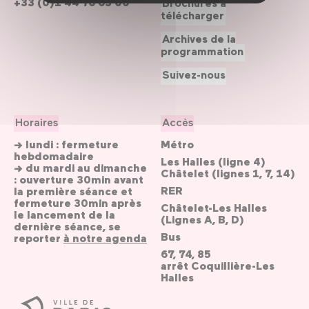
+33 (0)1 44 76 63 00
Brochures à
télécharger
Archives de la
programmation
Suivez-nous
Horaires
Accès
→ lundi : fermeture
Métro
hebdomadaire
Les Halles (ligne 4)
→ du mardi au dimanche
Châtelet (lignes 1, 7, 14)
: ouverture 30min avant
RER
la première séance et
fermeture 30min après
Châtelet-Les Halles
le lancement de la
(Lignes A, B, D)
dernière séance, se
Bus
reporter
à notre agenda
67, 74, 85
arrêt Coquillière-Les
Halles
Ville