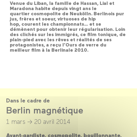
Venue du Liban, la famille de Hassan, Lial et
Maradona habite depuis vingt ans le
quartier cosmopolite de Neukölln. Berlinois pur
jus, frères et soeur, virtuoses de hip
hop, courent les championnats… et se
démènent pour obtenir leur régularisation. Loin
des clichés sur les immigrés, ce film tonique, de
plain-pied avec les rêves et réalités de ses
protagonistes, a reçu l’Ours de verre du
meilleur film à la Berlinale 2010.
Dans le cadre de
Berlin magnétique
1 mars →
20 avril 2014
Avant-gardiste, cosmopolite, bouillonnante,