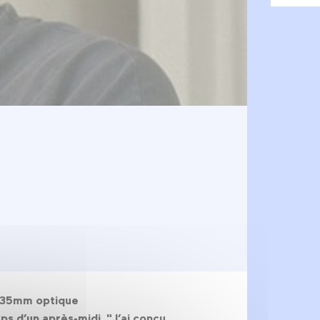
r, 35mm optique
mps d’un après-midi. "J’ai conçu