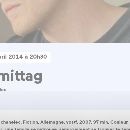
vril 2014 à 20h30
mittag
lec
Schanelec, Fiction, Allemagne, vostf, 2007, 97 min, Couleu
ac, une famille se retrouve, sans vraiment se trouver, le te