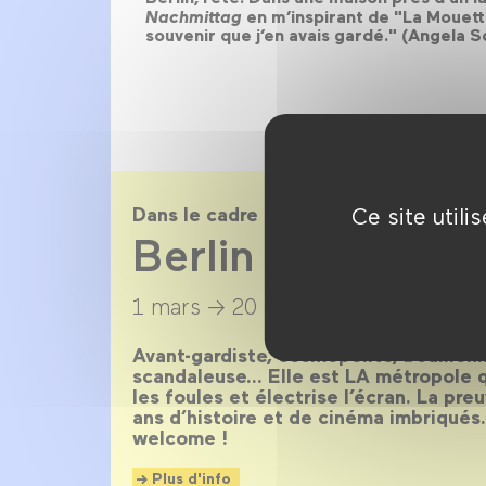
Nachmittag
en m’inspirant de "La Mouette
souvenir que j’en avais gardé." (Angela 
Ce site util
Dans le cadre de
Berlin magnétiq
1 mars →
20 avril 2014
Avant-gardiste, cosmopolite, bouillonn
scandaleuse… Elle est LA métropole qu
les foules et électrise l’écran. La pr
ans d’histoire et de cinéma imbriqués
welcome !
Plus d'info