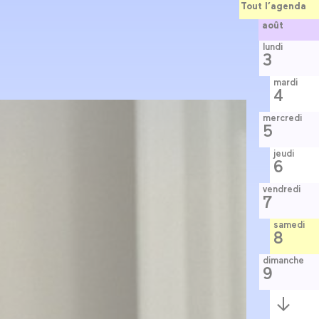
Tout l’agenda
août
lundi
3
mardi
4
mercredi
5
jeudi
6
vendredi
7
samedi
8
dimanche
9
Semaine
suivante