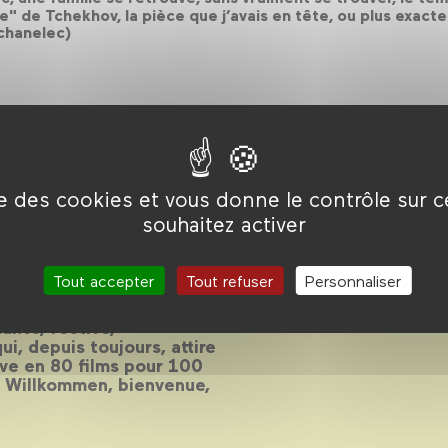
" de Tchekhov, la pièce que j’avais en tête, ou plus exacte
Schanelec)
ise des cookies et vous donne le contrôle sur 
ue
souhaitez activer
Tout accepter
Tout refuser
Personnaliser
ante, festive,
i, depuis toujours, attire
euve en 80 films pour 100
. Willkommen, bienvenue,