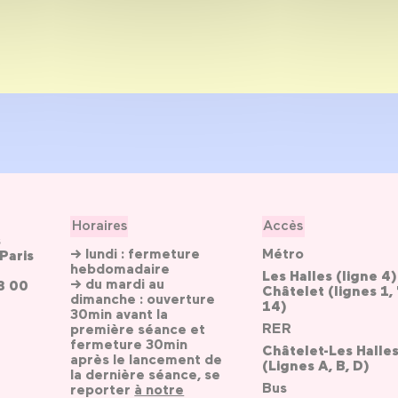
Horaires
Accès
s
→ lundi : fermeture
Métro
Paris
hebdomadaire
Les Halles (ligne 4)
→ du mardi au
3 00
Châtelet (lignes 1, 
dimanche : ouverture
14)
30min avant la
RER
première séance et
fermeture 30min
Châtelet-Les Halle
après le lancement de
(Lignes A, B, D)
la dernière séance, se
Bus
reporter
à notre