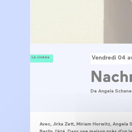
Vendredi 04 a
Le cinéma
Nach
De Angela Schane
Avec, Jirka Zett, Miriam Horwitz, Angela 
Berlin, l’été. Dans une maison près d’un l