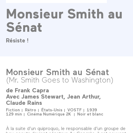
Monsieur Smith au
Sénat
Résiste !
Monsieur Smith au Sénat
(Mr. Smith Goes to Washington)
de
Frank Capra
Avec
James Stewart
Jean Arthur
Claude Rains
Fiction
Rétro
États-Unis
VOSTF
1939
129 min
Cinéma Numérique 2K
Noir et blanc
À la suite d’un quiproquo, le responsable d’un groupe de