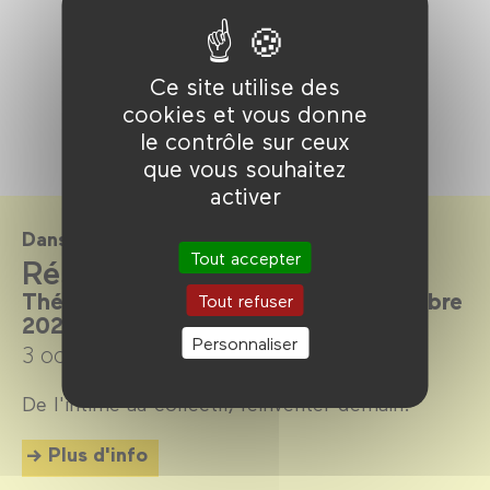
Ce site utilise des
cookies et vous donne
le contrôle sur ceux
que vous souhaitez
activer
Dans le cadre de
Tout accepter
Résiste!
Thématique, du 3 octobre au 2 novembre
Tout refuser
2025
Personnaliser
3 octobre →
2 novembre 2025
De l'intime au collectif, réinventer demain.
Plus d'info