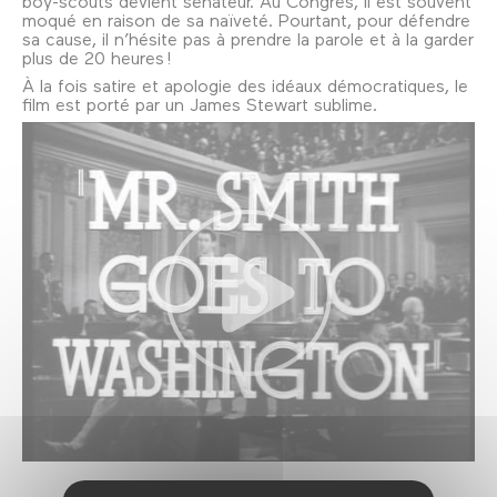
boy-scouts devient sénateur. Au Congrès, il est souvent
moqué en raison de sa naïveté. Pourtant, pour défendre
sa cause, il n’hésite pas à prendre la parole et à la garder
plus de 20 heures !
À la fois satire et apologie des idéaux démocratiques, le
film est porté par un James Stewart sublime.