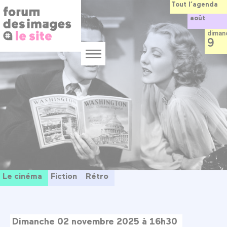
Panneau de gestion des cookies
Aller
Tout l’agenda
au
août
contenu
principal
diman
9
Menu
Le cinéma
Fiction
Rétro
Dimanche 02 novembre 2025 à 16h30