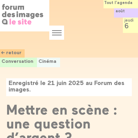
Panneau de gestion des cookies
Aller
Tout l’agenda
au
août
contenu
principal
jeudi
6
Menu
← retour
Conversation
Cinéma
Enregistré le 21 juin 2025 au Forum des
images.
Mettre en scène :
une question
d’argent ?