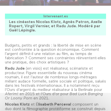
Intervenant.es
Les cinéastes Nicolas Klotz, Agnès Patron, Axelle
Ropert, Virgil Vernier, et Radu Jude. Modéré par
Gaël Lépingle.
Budgets, petits et grands : la liberté de mise en scène
est confrontée à la question économique. Comment
l’argent définit-il une relation au film, au temps de
fabrication ? Comment ses contraintes réinventent-elles
une pratique, des choix artistiques ?
Radu Jude
(en visio) est réalisateur, scénariste et
producteur. Figure essentielle du nouveau cinéma
roumain, il est l'auteur de nombreux longs-métrages
mêlant audace formelle, satire sociale et politique, salués
dans les festivals internationaux. Il a notamment reçu
l'Ours d'argent du meilleur réalisateur à la Berlinale pour
Aferim!
en 2015 et l'Ours d'or pour
Bad Luck Banging
Or Loony Porn
en 2021.
Nicolas Klotz
et É
lisabeth Perceval
composent un
duo dont la filmographie protéiforme se construit depuis