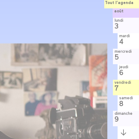
Tout l’agenda
août
lundi
3
mardi
4
mercredi
5
jeudi
6
vendredi
7
samedi
8
dimanche
9
Semaine
suivante