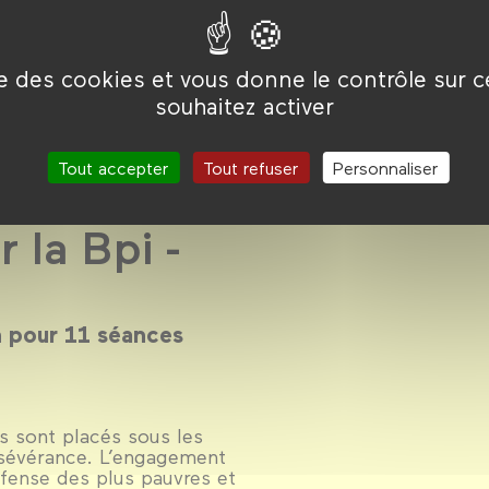
ise des cookies et vous donne le contrôle sur 
souhaitez activer
Tout accepter
Tout refuser
Personnaliser
e du
 la Bpi -
in pour 11 séances
s sont placés sous les
rsévérance. L’engagement
fense des plus pauvres et