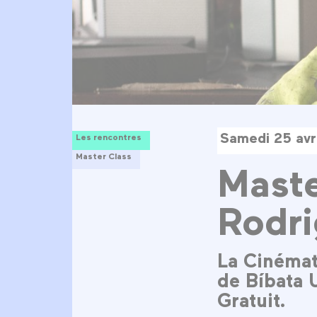
Samedi 25 avr
Les rencontres
Master Class
Maste
Rodr
La Cinémat
de Bíbata U
Gratuit.