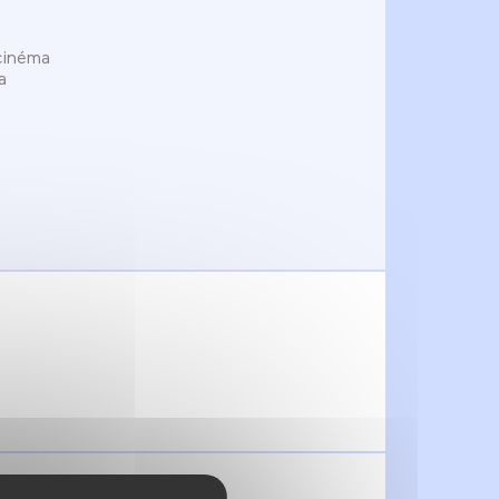
n
 cinéma
a