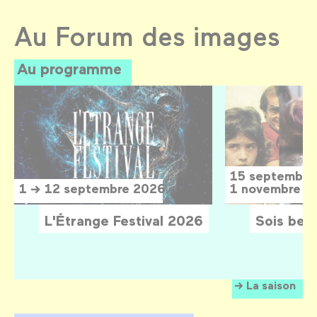
Au Forum des images
Au programme
15 septembre
1 → 12 septembre 2026
1 novembre 2
L'Étrange Festival 2026
Sois belle
La saison