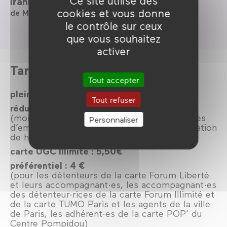
Ce site utilise des
Iranien
cookies et vous donne
de Mehran Tamadon
le contrôle sur ceux
que vous souhaitez
activer
Tarifs
Tout accepter
plein: 7,50€
Tout refuser
réduit : 6€
(moins de 30 ans, étudiant·es, demandeur·ses
Personnaliser
d’emploi, plus de 60 ans, personnes en situation
de handicap).
carte UGC Illimité : 5,50€
préférentiel : 4 €
(pour les détenteurs de la carte Forum Liberté
et leurs accompagnant·es, les accompagnant·es
des détenteur·rices de la carte Forum Illimité et
de la carte TUMO Paris et les agents de la ville
de Paris, les adhérent·es de la carte POP' du
Centre Pompidou)