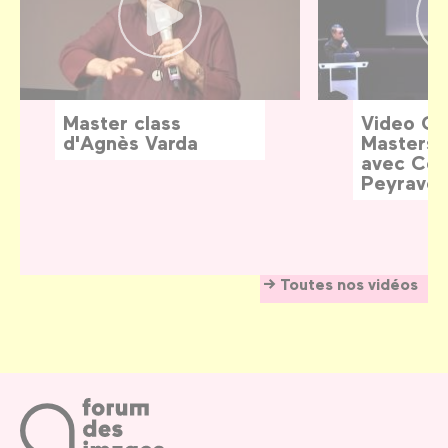
Master class
Video G
d'Agnès Varda
Masters:
avec Céd
Peyraver
Toutes nos vidéos