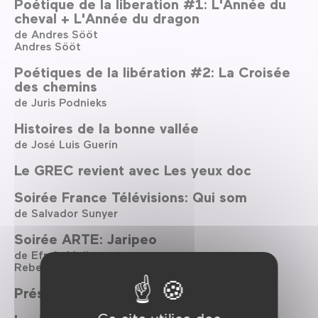
Poétique de la liberation #1: L'Année du
cheval + L'Année du dragon
de Andres Sööt
Andres Sööt
Poétiques de la libération #2: La Croisée
des chemins
de Juris Podnieks
Histoires de la bonne vallée
de José Luis Guerín
Le GREC revient avec Les yeux doc
Soirée France Télévisions: Qui som
de Salvador Sunyer
Soirée ARTE: Jaripeo
de Efraín Mojica
Rebecca Zweig
Présentation du projet Le Nouveau Bal