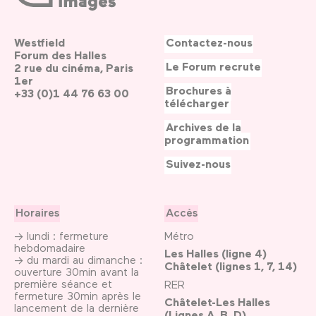
Westfield
Contactez-nous
Forum des Halles
Le Forum recrute
2 rue du cinéma, Paris
1er
Brochures à
+33 (0)1 44 76 63 00
télécharger
Archives de la
programmation
Suivez-nous
Horaires
Accès
→ lundi : fermeture
Métro
hebdomadaire
Les Halles (ligne 4)
→ du mardi au dimanche :
Châtelet (lignes 1, 7, 14)
ouverture 30min avant la
première séance et
RER
fermeture 30min après le
Châtelet-Les Halles
lancement de la dernière
(Lignes A, B, D)