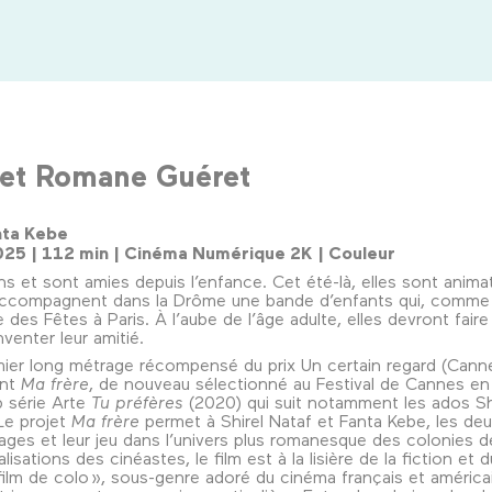
 et Romane Guéret
nta Kebe
 2025 | 112 min | Cinéma Numérique 2K | Couleur
s et sont amies depuis l’enfance. Cet été-là, elles sont anima
ccompagnent dans la Drôme une bande d’enfants qui, comme e
e des Fêtes à Paris. À l’aube de l’âge adulte, elles devront fair
nventer leur amitié.
emier long métrage récompensé du prix Un certain regard (Cann
ent
Ma frère
, de nouveau sélectionné au Festival de Cannes en
b série Arte
Tu préfères
(2020) qui suit notamment les ados Sh
Le projet
Ma frère
permet à Shirel Nataf et Fanta Kebe, les deu
ages et leur jeu dans l’univers plus romanesque des colonies 
isations des cinéastes, le film est à la lisière de la fiction et
 film de colo », sous-genre adoré du cinéma français et améric