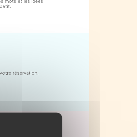
es mots et les idées
petit.
.
votre réservation.
La Sorbonne-Nouvelle)
ycéens et apprentis