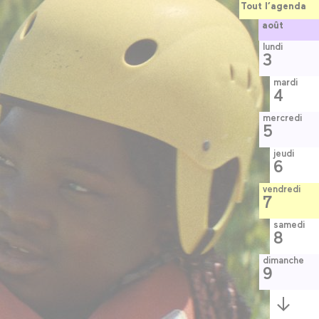
Tout l’agenda
août
lundi
3
mardi
4
mercredi
5
jeudi
6
vendredi
7
samedi
8
dimanche
9
Semaine
suivante