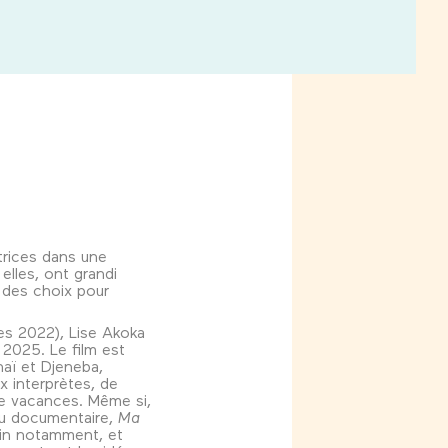
trices dans une
lles, ont grandi
e des choix pour
es 2022), Lise Akoka
 2025. Le film est
aï et Djeneba,
x interprètes, de
de vacances. Même si,
 du documentaire,
Ma
ain notamment, et