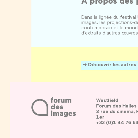
A propos des 
Dans la lignée du festiv
images, les projections-
contemporain et le monde d
d’extraits d’autres œuvre
Découvrir les autres
Westfield
Forum des Halles
2 rue du cinéma, 
1er
+33 (0)1 44 76 6