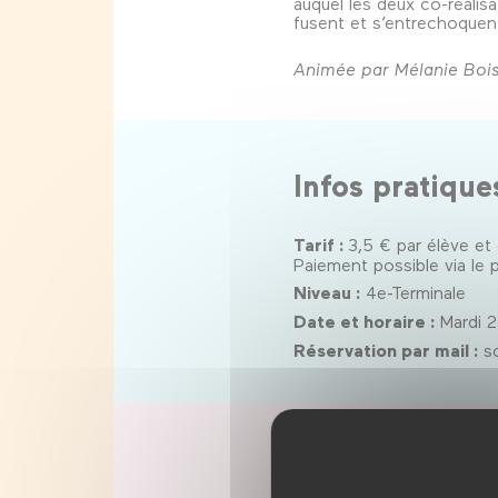
auquel les deux co-réalis
fusent et s’entrechoquent
Animée par Mélanie Bois
Infos pratiqu
Tarif :
3,5 € par élève et
Paiement possible via le 
Niveau :
4e-Terminale
Date et horaire :
Mardi 2
Réservation par mail :
sc
Mélanie Boissonneau
est
et intervenante régulière 