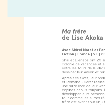
Ma frère
de Lise Akoka
Avec Shirel Nataf et Fa
Fiction | France | VF |
Shaï et Djeneba ont 20 an
colonie de vacances et a
entre les tours de la Plac
dessiner leur avenir et réi
Après
Les Pires
, leur pr
et Romane Guéret réalis
une suite libre de leur we
copines depuis toujours. 
développer leurs personn
tout comme les autres réal
frère
est avant tout un «