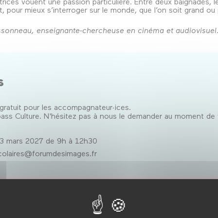
atrices vouent une passion particulière. Entre deux baignades, l
, pour mieux s’interroger sur le monde, que l’on soit grand ou 
sonneau, enseignante-chercheuse en cinéma et audiovisuel
es
 gratuit pour les accompagnateur·ices.
pass Culture. N'hésitez pas à nous le demander au moment de 
3 mars 2027 de 9h à 12h30
olaires@forumdesimages.fr
 enseignante-chercheuse en cinéma et audiovisuel (Paris 3, 
pour les dispositifs d’éducation à l’image (collège au cinéma, l