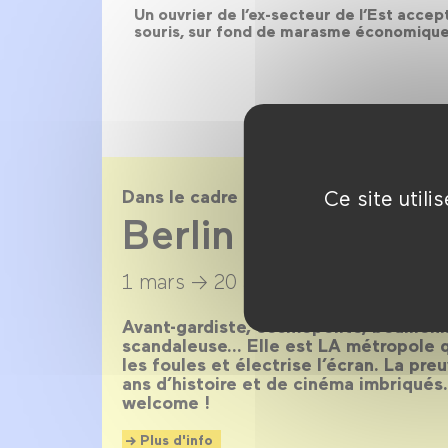
Un ouvrier de l’ex-secteur de l’Est acce
souris, sur fond de marasme économique. B
Ce site util
Dans le cadre de
Berlin magnétiq
1 mars →
20 avril 2014
Avant-gardiste, cosmopolite, bouillonn
scandaleuse… Elle est LA métropole qu
les foules et électrise l’écran. La pr
ans d’histoire et de cinéma imbriqués
welcome !
Plus d'info