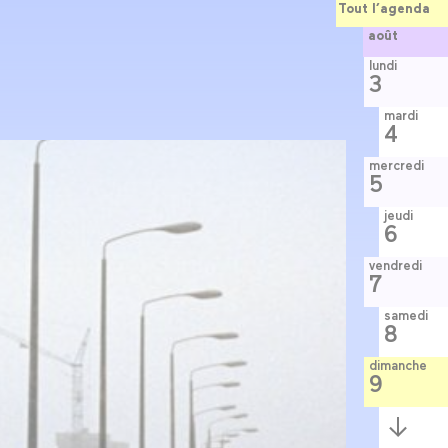
Tout l’agenda
août
lundi
3
mardi
4
mercredi
5
jeudi
6
vendredi
7
samedi
8
dimanche
9
Semaine
suivante