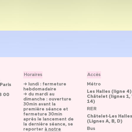
Horaires
Accès
s
→ lundi : fermeture
Métro
Paris
hebdomadaire
Les Halles (ligne 4)
→ du mardi au
3 00
Châtelet (lignes 1, 
dimanche : ouverture
14)
30min avant la
RER
première séance et
fermeture 30min
Châtelet-Les Halle
après le lancement de
(Lignes A, B, D)
la dernière séance, se
Bus
reporter
à notre