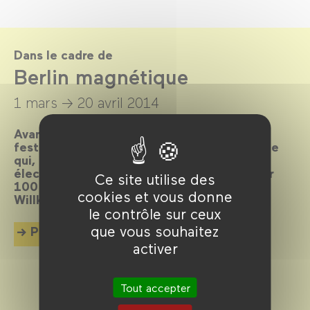
Dans le cadre de
Berlin magnétique
1 mars →
20 avril 2014
Avant-gardiste, cosmopolite, bouillonnante,
festive, scandaleuse… Elle est LA métropole
qui, depuis toujours, attire les foules et
électrise l’écran. La preuve en 80 films pour
Ce site utilise des
100 ans d’histoire et de cinéma imbriqués.
cookies et vous donne
Willkommen, bienvenue, welcome !
le contrôle sur ceux
que vous souhaitez
Plus d'info
activer
Tout accepter