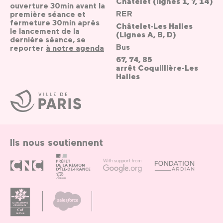
Châtelet (lignes 1, 7, 14)
ouverture 30min avant la
RER
première séance et
fermeture 30min après
Châtelet-Les Halles
le lancement de la
(Lignes A, B, D)
dernière séance, se
Bus
reporter
à notre agenda
67, 74, 85
arrêt Coquillière-Les
Halles
Ville
de
Paris
Ils nous soutiennent