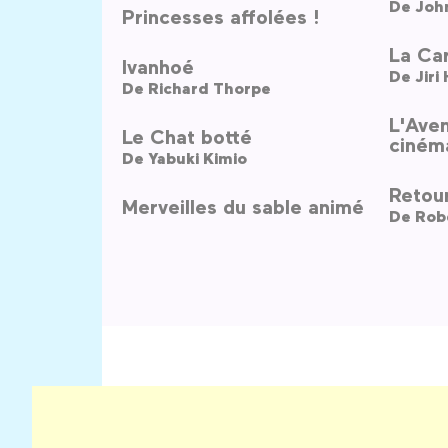
De
John
Princesses affolées !
La Ca
Ivanhoé
De
Jiri
De
Richard Thorpe
L'Ave
Le Chat botté
ciném
De
Yabuki Kimio
Retour
Merveilles du sable animé
De
Rob