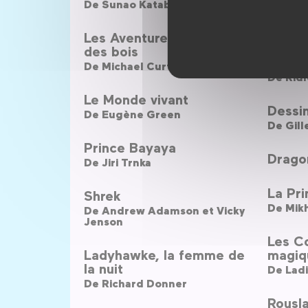
De
Sunao Katabuchi
Chiens
Les Aventures de Robin
des bois
Legen
De
Michael Curtiz
De
Ridl
Le Monde vivant
Dessin
De
Eugène Green
De
Gill
Prince Bayaya
Drago
De
Jiri Trnka
La Pri
Shrek
De
Mikh
De
Andrew Adamson et Vicky
Jenson
Les Co
Ladyhawke, la femme de
magiq
la nuit
De
Ladi
De
Richard Donner
Rousla