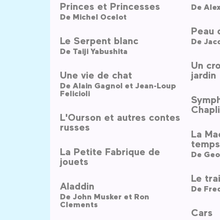
Princes et Princesses
De
Ale
De
Michel Ocelot
Peau 
Le Serpent blanc
De
Jac
De
Taiji Yabushita
Un cr
Une vie de chat
jardin
De
Alain Gagnol et Jean-Loup
Felicioli
Symph
Chapl
L'Ourson et autres contes
russes
La Mac
temps
La Petite Fabrique de
De
Geo
jouets
Le trai
Aladdin
De
Fre
De
John Musker et Ron
Clements
Cars