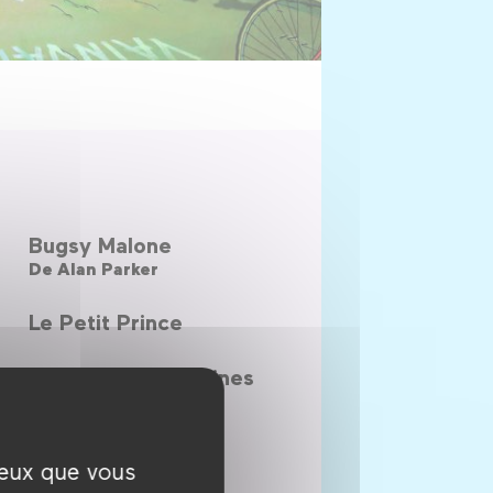
Bugsy Malone
De
Alan Parker
Le Petit Prince
Fripouilles en bobines
De
de
Patate et le jardin
ceux que vous
potager