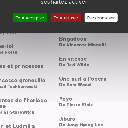
souhaitez activer
La joyeuse parade
 et chats
Tout accepter
Tout refuser
Personnaliser
Babyrama
d
ey Scott
Brigadoon
De
Vincente Minnelli
e-toi
es Porte
En vitesse
De
Ted Wilde
ns et princesses
Une nuit à l'opéra
ncesse grenouille
De
Sam Wood
aïl Tsekhanovski
Yoyo
ntes de l'horloge
De
Pierre Etaix
ue
slas Starewitch
Jiburo
De
Jung-Hyang Lee
n et Ludmilla