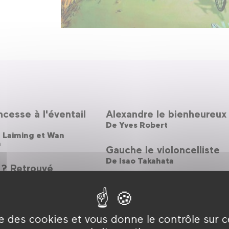
ncesse à l'éventail
Alexandre le bienheureux
De
Yves Robert
 Laiming et Wan
n
Gauche le violoncelliste
De
Isao Takahata
 ? Retrouvé
ip Hunt
La Nuit au musée
De
Shawn Levy
entures du Prince
d
ise des cookies et vous donne le contrôle sur 
Kössi le petit kangourou
e Reiniger