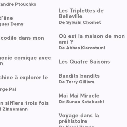
xandre Ptouchko
Les Triplettes de
Belleville
d’âne
De
Sylvain Chomet
ques Demy
Où est la maison de mon
ocodile dans mon
ami ?
De
Abbas Kiarostami
onie comique avec
Les Quatre Saisons
in
Bandits bandits
hine à explorer le
De
Terry Gilliam
rge Pal
Mai Mai Miracle
De
Sunao Katabuchi
n sifflera trois fois
d Zinnemann
Voyage dans la
préhistoire
De
Karel Zeman