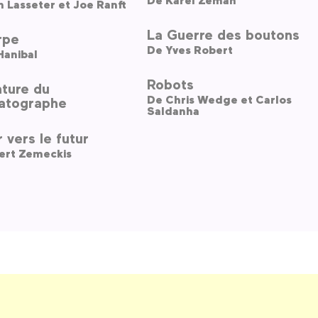
 Lasseter et Joe Ranft
La Guerre des boutons
rpe
De
Yves Robert
 Hanibal
Robots
nture du
De
Chris Wedge et Carlos
atographe
Saldanha
 vers le futur
ert Zemeckis