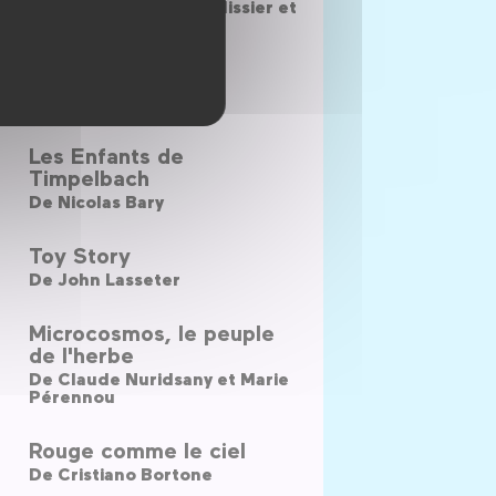
De
Damien Louche-Pelissier et
Benoît Chieux
Pompoko
De
Isao Takahata
Les Enfants de
Timpelbach
De
Nicolas Bary
Toy Story
De
John Lasseter
Microcosmos, le peuple
de l'herbe
De
Claude Nuridsany et Marie
Pérennou
Rouge comme le ciel
De
Cristiano Bortone