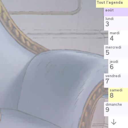
Tout l’agenda
août
lundi
3
mardi
4
mercredi
5
jeudi
6
vendredi
7
samedi
8
dimanche
9
Semaine
suivante