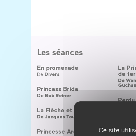
Les séances
En promenade
La Pri
de fer
De
Divers
De
Wan
Gucha
Princess Bride
De
Bob Reiner
Perdu
De
Phil
La Flèche et le flambeau
De
Jacques Tourneur
Les Av
Ahme
Ce site util
Princesse Arete
De
Lott