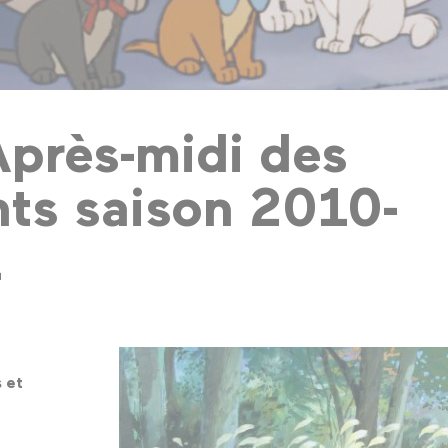
Après-midi des
nts saison 2010-
1
 et