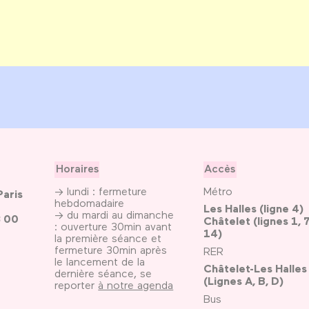
Horaires
Accès
→ lundi : fermeture
Métro
Paris
hebdomadaire
Les Halles (ligne 4)
→ du mardi au dimanche
3 00
Châtelet (lignes 1, 7
: ouverture 30min avant
14)
la première séance et
fermeture 30min après
RER
le lancement de la
Châtelet-Les Halles
dernière séance, se
(Lignes A, B, D)
reporter
à notre agenda
Bus