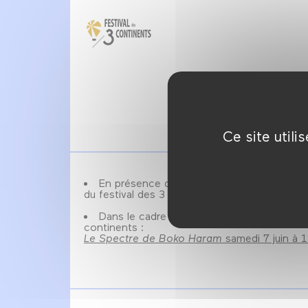
Ce site util
En présence de Cyrielle Raingou, cinéaste,
du festival des 3 continents (
site officiel
).
Dans le cadre de la carte blanche au festi
continents :
Le Spectre de Boko Haram
samedi 7 juin à 