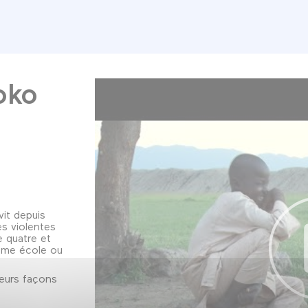
.
oko
vit depuis
s violentes
e quatre et
même école ou
leurs façons