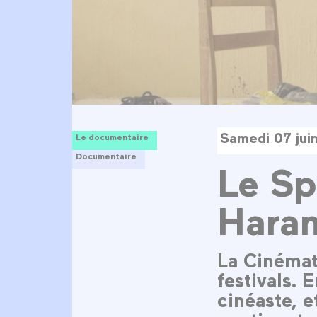
Samedi 07 jui
Le documentaire
Documentaire
Le Sp
Hara
La Cinémat
festivals. 
cinéaste, e