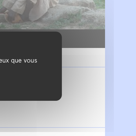
ceux que vous
h30
uin à 18h