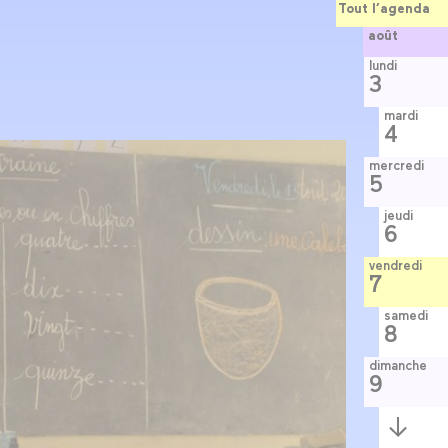
Tout l’agenda
août
lundi
3
mardi
4
mercredi
5
jeudi
6
vendredi
7
samedi
8
dimanche
9
Semaine
suivante