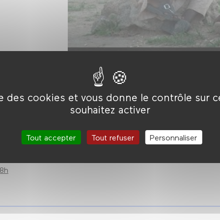
ise des cookies et vous donne le contrôle sur 
souhaitez activer
 et de l’équipe
The Last Tribe in China
samedi 7 juin à 20
Tout accepter
Tout refuser
Personnaliser
Le Retour du projectionniste
dimanche 8 j
val des 3
18h