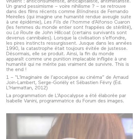
virulent : anticonsumériste, anticapitaliste, antimilitariste.
Un grand pessimisme – voire nihilisme ? – se retrouve
dans des films récents comme
Blindness
de Fernando
Meirelles (qui imagine une humanité rendue aveugle suite
à une épidémie),
Les Fils de l’homme
d’Alfonso Cuaron
(les femmes du monde entier sont frappées de stérilité),
ou
La Route
de John Hillcoat (certains survivants sont
devenus cannibales). Lorsque la civilisation s’effondre,
les pires instincts ressurgissent. Jusque dans les années
1990, la catastrophe était toujours évitée de justesse.
Désormais, elle se produit. Ainsi, la fin du monde
apparaît comme une punition implacable infligée à une
humanité qui ne mérite pas vraiment de survivre. This is
the end !
1 – “L’Imaginaire de l’apocalypse au cinéma” de Arnaud
Join-Lambert, Serge-Goriély et Sébastien Févry (Éd.
L’Harmattan, 2012)
La programmation de L’Apocalypse a été élaborée par
Isabelle Vanini, programmatrice du Forum des images.