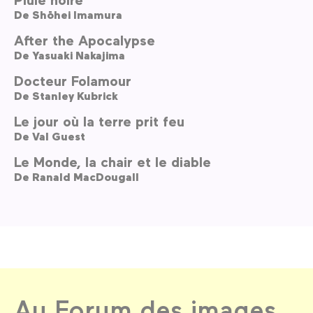
De
Shōhei Imamura
After the Apocalypse
De
Yasuaki Nakajima
Docteur Folamour
De
Stanley Kubrick
Le jour où la terre prit feu
De
Val Guest
Le Monde, la chair et le diable
De
Ranald MacDougall
Au Forum des images