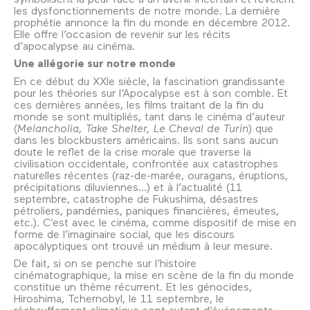
les dysfonctionnements de notre monde. La dernière
prophétie annonce la fin du monde en décembre 2012.
Elle offre l’occasion de revenir sur les récits
d’apocalypse au cinéma.
Une allégorie sur notre monde
En ce début du XXIe siècle, la fascination grandissante
pour les théories sur l’Apocalypse est à son comble. Et
ces dernières années, les films traitant de la fin du
monde se sont multipliés, tant dans le cinéma d’auteur
(
Melancholia, Take Shelter, Le Cheval de Turin
) que
dans les blockbusters américains. Ils sont sans aucun
doute le reflet de la crise morale que traverse la
civilisation occidentale, confrontée aux catastrophes
naturelles récentes (raz-de-marée, ouragans, éruptions,
précipitations diluviennes…) et à l’actualité (11
septembre, catastrophe de Fukushima, désastres
pétroliers, pandémies, paniques financières, émeutes,
etc.). C’est avec le cinéma, comme dispositif de mise en
forme de l’imaginaire social, que les discours
apocalyptiques ont trouvé un médium à leur mesure.
De fait, si on se penche sur l’histoire
cinématographique, la mise en scène de la fin du monde
constitue un thème récurrent. Et les génocides,
Hiroshima, Tchernobyl, le 11 septembre, le
réchauffement climatique sont autant d’événements