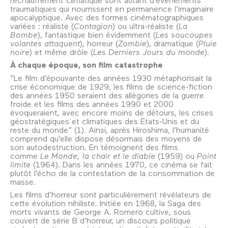
traumatiques qui nourrissent en permanence l’imaginaire
apocalyptique. Avec des formes cinématographiques
variées : réaliste (
Contagion
) ou ultra-réaliste (
La
Bombe
), fantastique bien évidemment (
Les soucoupes
volantes attaquent
), horreur (
Zombie
), dramatique (
Pluie
noire
) et même drôle (
Les Derniers Jours du monde
).
À chaque époque, son film catastrophe
“Le film d’épouvante des années 1930 métaphorisait la
crise économique de 1929, les films de science-fiction
des années 1950 seraient des allégories de la guerre
froide et les films des années 1990 et 2000
évoqueraient, avec encore moins de détours, les crises
géostratégiques et climatiques des États-Unis et du
reste du monde” (1). Ainsi, après Hiroshima, l’humanité
comprend qu’elle dispose désormais des moyens de
son autodestruction. En témoignent des films
comme
Le Monde, la chair et le diable
(1959) ou
Point
limite
(1964). Dans les années 1970, ce cinéma se fait
plutôt l’écho de la contestation de la consommation de
masse.
Les films d’horreur sont particulièrement révélateurs de
cette évolution nihiliste. Initiée en 1968, la Saga des
morts vivants de George A. Romero cultive, sous
couvert de série B d’horreur, un discours politique