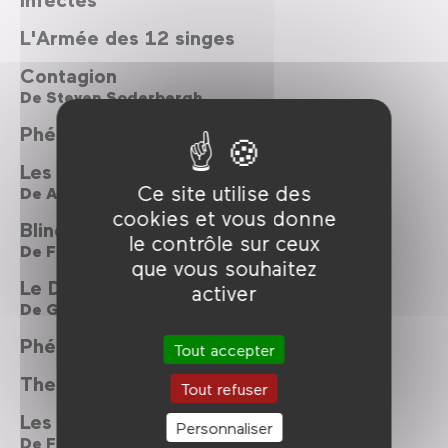
L'Armée des 12 singes
Contagion
De
Steven Soderbergh
Phénomènes
Les Fils de l'homme
Ce site utilise des
De
Alfonso Cuaron
cookies et vous donne
Blindness
le contrôle sur ceux
De
Fernando Meirelles
que vous souhaitez
Le Dernier Survivant
activer
De
Geoff Murphy
Phénomènes
Tout accepter
The Host
Tout refuser
Les soucoupes volantes attaquent
Personnaliser
De
Fred F. Sears