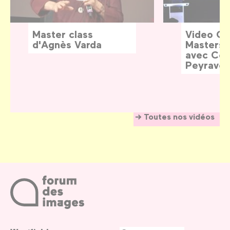
Master class
Video G
d'Agnès Varda
Masters:
avec Céd
Peyraver
Toutes nos vidéos