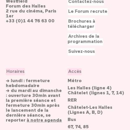
Westfield
Contactez-nous
Forum des Halles
2 rue du cinéma, Paris
Le Forum recrute
1er
+33 (0)1 44 76 63 00
Brochures à
télécharger
Archives de la
programmation
Suivez-nous
Horaires
Accès
→ lundi : fermeture
Métro
hebdomadaire
Les Halles (ligne 4)
→ du mardi au dimanche
Châtelet (lignes 1, 7, 14)
: ouverture 30min avant
RER
la première séance et
fermeture 30min après
Châtelet-Les Halles
le lancement de la
(Lignes A, B, D)
dernière séance, se
Bus
reporter
à notre agenda
67, 74, 85