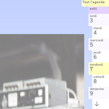
Tout l’agenda
août
lundi
3
mardi
4
mercredi
5
jeudi
6
vendredi
7
samedi
8
dimanche
9
Semaine
suivante