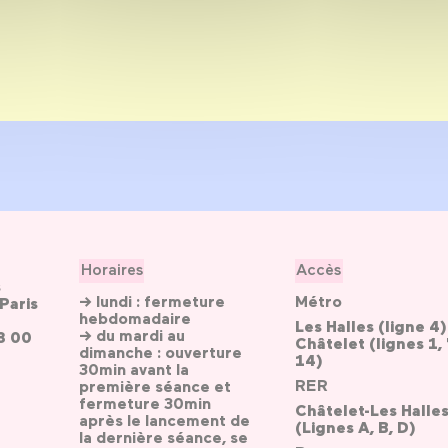
Horaires
Accès
s
→ lundi : fermeture
Métro
Paris
hebdomadaire
Les Halles (ligne 4)
→ du mardi au
3 00
Châtelet (lignes 1, 
dimanche : ouverture
14)
30min avant la
RER
première séance et
fermeture 30min
Châtelet-Les Halle
après le lancement de
(Lignes A, B, D)
la dernière séance, se