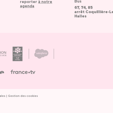
Bus
reporter
à notre
agenda
67, 74, 85
arrêt Coquillière-L
Halles
ales
Gestion des cookies