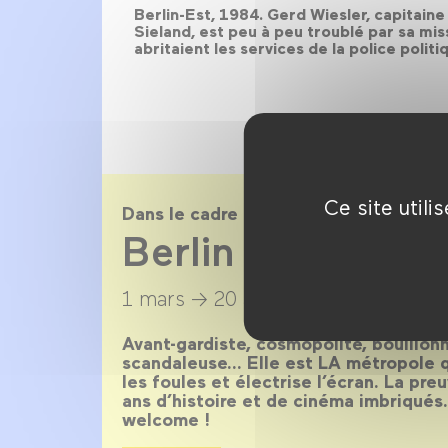
Berlin-Est, 1984. Gerd Wiesler, capitaine
Sieland, est peu à peu troublé par sa mis
abritaient les services de la police polit
Ce site util
Dans le cadre de
Berlin magnétiq
1 mars →
20 avril 2014
Avant-gardiste, cosmopolite, bouillonn
scandaleuse… Elle est LA métropole qu
les foules et électrise l’écran. La pr
ans d’histoire et de cinéma imbriqués
welcome !