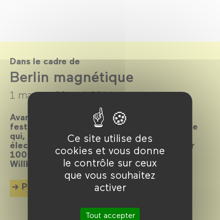
Dans le cadre de
Berlin magnétique
1 mars →
20 avril 2014
Avant-gardiste, cosmopolite, bouillonnante,
festive, scandaleuse… Elle est LA métropole
qui, depuis toujours, attire les foules et
Ce site utilise des
électrise l’écran. La preuve en 80 films pour
cookies et vous donne
100 ans d’histoire et de cinéma imbriqués.
le contrôle sur ceux
Willkommen, bienvenue, welcome !
que vous souhaitez
Plus d'info
activer
Tout accepter