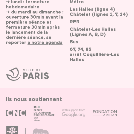
→ lundi : fermeture
Métro
hebdomadaire
Les Halles (ligne 4)
→ du mardi au dimanche :
Châtelet (lignes 1, 7, 14)
ouverture 30min avant la
RER
première séance et
fermeture 30min après
Châtelet-Les Halles
le lancement de la
(Lignes A, B, D)
dernière séance, se
Bus
reporter
à notre agenda
67, 74, 85
arrêt Coquillière-Les
Halles
Ville
de
Paris
Ils nous soutiennent