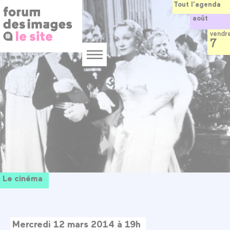
Panneau de gestion des cookies
Aller
Tout l’agenda
au
août
contenu
principal
vendr
7
Menu
Le cinéma
Mercredi 12 mars 2014 à 19h