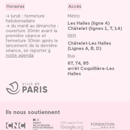
Horaires
Accès
→ lundi : fermeture
Métro
hebdomadaire
Les Halles (ligne 4)
→ du mardi au dimanche :
Châtelet (lignes 1, 7, 14)
ouverture 30min avant la
première séance et
RER
fermeture 30min après le
Châtelet-Les Halles
lancement de la dernière
(Lignes A, B, D)
séance, se reporter
à
notre agenda
Bus
67, 74, 85
arrêt Coquillière-Les
Halles
Ville
de
Paris
Ils nous soutiennent