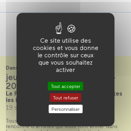
Ce site utilise des
cookies et vous donne
le contrôle sur ceux
que vous souhaitez
Dans le cadre de
activer
jeudi POPUP! saison 2024-
2025
Tout accepter
Le Forum des images, le forum de toutes
Tout refuser
les images.
19 septembre 2024 →
6 juillet 2025
Personnaliser
Tous les jeudis, autour de 19h, venez à la
rencontre d’artistes qui vous font entrer dans