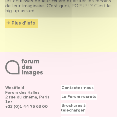
les coulisses de leur œuvre et visiter les recoins
de leur imaginaire. C’est quoi, POPUP! ? C’est le
big up assuré.
Plus d'info
Westfield
Contactez-nous
Forum des Halles
Le Forum recrute
2 rue du cinéma, Paris
1er
Brochures à
+33 (0)1 44 76 63 00
télécharger