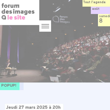
Panneau de gestion des cookies
Aller
Tout l’agenda
au
août
contenu
principal
samedi
8
Menu
POPUP!
Jeudi 27 mars 2025 à 20h