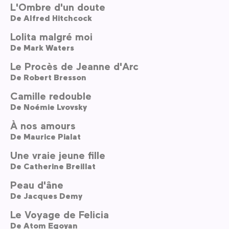
L'Ombre d'un doute
De
Alfred Hitchcock
Lolita malgré moi
De
Mark Waters
Le Procès de Jeanne d'Arc
De
Robert Bresson
Camille redouble
De
Noémie Lvovsky
À nos amours
De
Maurice Pialat
Une vraie jeune fille
De
Catherine Breillat
Peau d'âne
De
Jacques Demy
Le Voyage de Felicia
De
Atom Egoyan