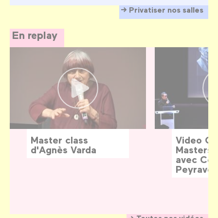
Privatiser nos salles
En replay
Master class
Video G
d'Agnès Varda
Masters:
avec Céd
Peyraver
Toutes nos vidéos