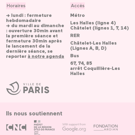
Horaires
Accès
→ lundi : fermeture
Métro
hebdomadaire
Les Halles (ligne 4)
→ du mardi au dimanche
Châtelet (lignes 1, 7, 14)
: ouverture 30min avant
RER
la première séance et
fermeture 30min après
Châtelet-Les Halles
le lancement de la
(Lignes A, B, D)
dernière séance, se
Bus
reporter
à notre agenda
67, 74, 85
arrêt Coquillière-Les
Halles
Ville
de
Paris
Ils nous soutiennent