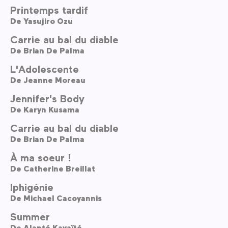
Printemps tardif
De
Yasujiro Ozu
Carrie au bal du diable
De
Brian De Palma
L'Adolescente
De
Jeanne Moreau
Jennifer's Body
De
Karyn Kusama
Carrie au bal du diable
De
Brian De Palma
À ma soeur !
De
Catherine Breillat
Iphigénie
De
Michael Cacoyannis
Summer
De
Alanté Kavaïté