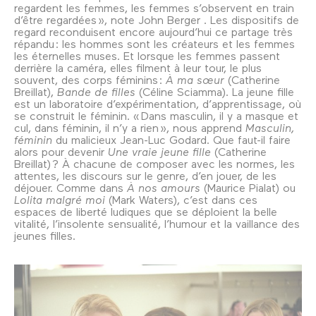
regardent les femmes, les femmes s’observent en train
d’être regardées », note John Berger . Les dispositifs de
regard reconduisent encore aujourd’hui ce partage très
répandu : les hommes sont les créateurs et les femmes
les éternelles muses. Et lorsque les femmes passent
derrière la caméra, elles filment à leur tour, le plus
souvent, des corps féminins :
À ma sœur
(Catherine
Breillat),
Bande de filles
(Céline Sciamma). La jeune fille
est un laboratoire d’expérimentation, d’apprentissage, où
se construit le féminin. « Dans masculin, il y a masque et
cul, dans féminin, il n’y a rien », nous apprend
Masculin,
féminin
du malicieux Jean-Luc Godard. Que faut-il faire
alors pour devenir
Une vraie jeune fille
(Catherine
Breillat) ? À chacune de composer avec les normes, les
attentes, les discours sur le genre, d’en jouer, de les
déjouer. Comme dans
À nos amours
(Maurice Pialat) ou
Lolita malgré moi
(Mark Waters), c’est dans ces
espaces de liberté ludiques que se déploient la belle
vitalité, l’insolente sensualité, l’humour et la vaillance des
jeunes filles.