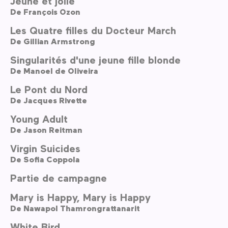
Jeune et jolie
De
François Ozon
Les Quatre filles du Docteur March
De
Gillian Armstrong
Singularités d'une jeune fille blonde
De
Manoel de Oliveira
Le Pont du Nord
De
Jacques Rivette
Young Adult
De
Jason Reitman
Virgin Suicides
De
Sofia Coppola
Partie de campagne
Mary is Happy, Mary is Happy
De
Nawapol Thamrongrattanarit
White Bird