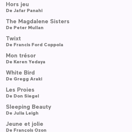
Hors jeu
De
Jafar Panahi
The Magdalene Sisters
De
Peter Mullan
Twixt
De
Francis Ford Coppola
Mon trésor
De
Keren Yedaya
White Bird
De
Gregg Araki
Les Proies
De
Don Siegel
Sleeping Beauty
De
Julia Leigh
Jeune et jolie
De
François Ozon