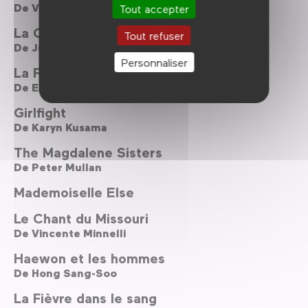
De
Vincente Minnelli
Tout accepter
La Comtesse
Tout refuser
De
Julie Delpy
Personnaliser
La Fièvre dans le sang
De
Elia Kazan
Girlfight
De
Karyn Kusama
The Magdalene Sisters
De
Peter Mullan
Mademoiselle Else
Le Chant du Missouri
De
Vincente Minnelli
Haewon et les hommes
De
Hong Sang-Soo
La Fièvre dans le sang