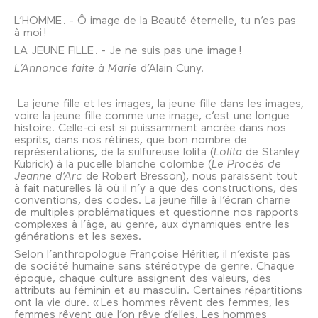
L’HOMME . - Ô image de la Beauté éternelle, tu n’es pas
à moi !
LA JEUNE FILLE . - Je ne suis pas une image !
L’Annonce faite à Marie
d’Alain Cuny.
La jeune fille et les images, la jeune fille dans les images,
voire la jeune fille comme une image, c’est une longue
histoire. Celle-ci est si puissamment ancrée dans nos
esprits, dans nos rétines, que bon nombre de
représentations, de la sulfureuse lolita (
Lolita
de Stanley
Kubrick) à la pucelle blanche colombe (
Le Procès de
Jeanne d’Arc
de Robert Bresson), nous paraissent tout
à fait naturelles là où il n’y a que des constructions, des
conventions, des codes. La jeune fille à l’écran charrie
de multiples problématiques et questionne nos rapports
complexes à l’âge, au genre, aux dynamiques entre les
générations et les sexes.
Selon l’anthropologue Françoise Héritier, il n’existe pas
de société humaine sans stéréotype de genre. Chaque
époque, chaque culture assignent des valeurs, des
attributs au féminin et au masculin. Certaines répartitions
ont la vie dure. « Les hommes rêvent des femmes, les
femmes rêvent que l’on rêve d’elles. Les hommes