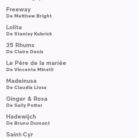
Freeway
De
Matthew Bright
Lolita
De
Stanley Kubrick
35 Rhums
De
Claire Denis
Le Père de la mariée
De
Vincente Minelli
Madeinusa
De
Claudia Llosa
Ginger & Rosa
De
Sally Potter
Hadewijch
De
Bruno Dumont
Saint-Cyr