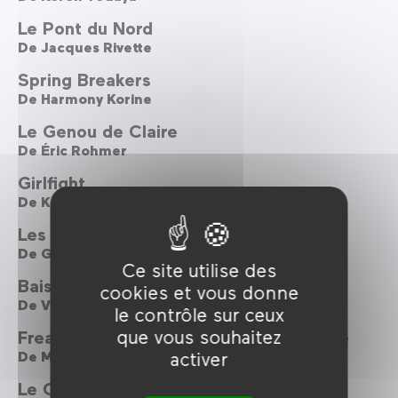
Le Pont du Nord
De
Jacques Rivette
Spring Breakers
De
Harmony Korine
Le Genou de Claire
De
Éric Rohmer
Girlfight
De
Karyn Kusama
Les Quatre filles du Docteur March
De
Gillian Armstrong
Ce site utilise des
Baise-moi
cookies et vous donne
De
Virginie Despentes ,
Coralie Trinh Thi
le contrôle sur ceux
que vous souhaitez
Freaky Friday, dans la peau de ma mère
activer
De
Mark Waters
Le Chant du Missouri