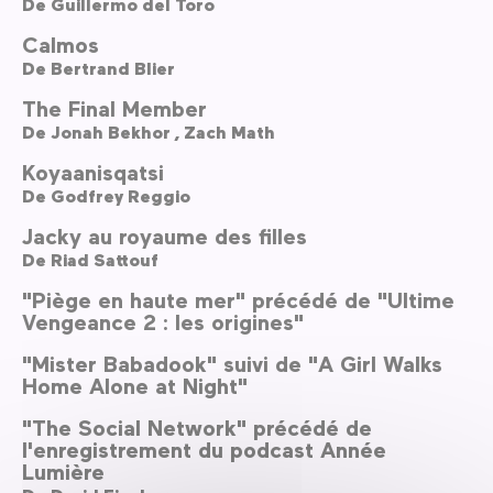
De
Guillermo del Toro
Calmos
De
Bertrand Blier
The Final Member
De
Jonah Bekhor ,
Zach Math
Koyaanisqatsi
De
Godfrey Reggio
Jacky au royaume des filles
De
Riad Sattouf
"Piège en haute mer" précédé de "Ultime
Vengeance 2 : les origines"
"Mister Babadook" suivi de "A Girl Walks
Home Alone at Night"
"The Social Network" précédé de
l'enregistrement du podcast Année
Lumière