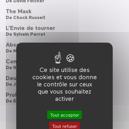
De
David Fincher
The Mask
De
Chuck Russell
L’Envie de tourner
De
Sylvain Perret
Absolom 2022
De
Martin Campbell
Complots
De
Richard Donner
Ce site utilise des
cookies et vous donne
Deux minutes plus tard
le contrôle sur ceux
De
Junta Yamaguchi
que vous souhaitez
Problemos
activer
De
Éric Judor
Tout accepter
Tout refuser