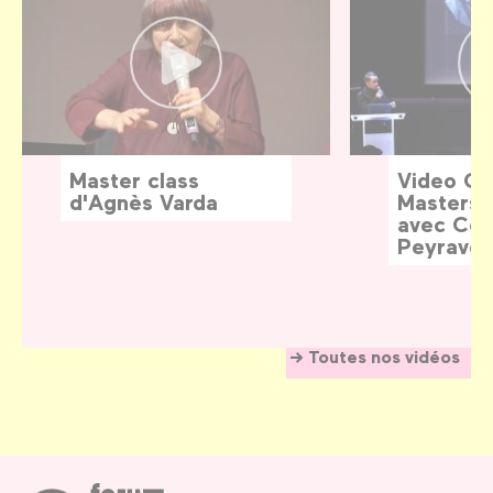
Master class
Video G
d'Agnès Varda
Masters:
avec Céd
Peyraver
Toutes nos vidéos