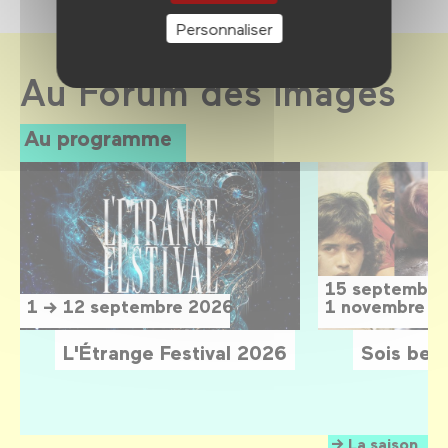
Personnaliser
Au Forum des images
Au programme
15 septembre
1 → 12 septembre 2026
1 novembre 2
L'Étrange Festival 2026
Sois belle
La saison