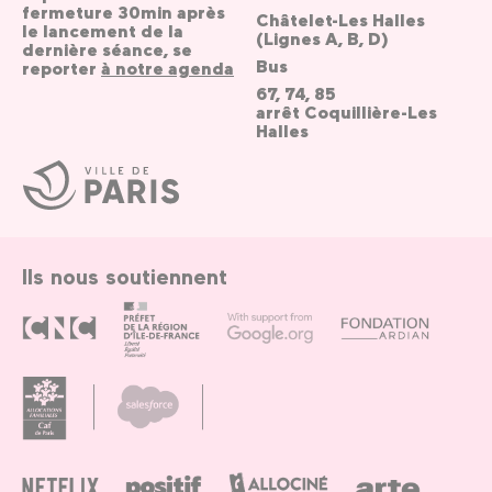
fermeture 30min après
Châtelet-Les Halles
le lancement de la
(Lignes A, B, D)
dernière séance, se
Bus
reporter
à notre agenda
67, 74, 85
arrêt Coquillière-Les
Halles
Ville
de
Paris
Ils nous soutiennent