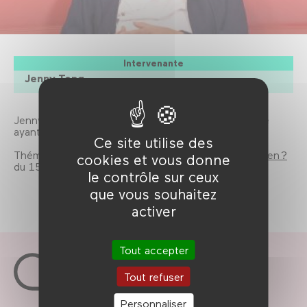
Intervenante
Jenny Teng
Jenny Teng est une cinéaste d'origine sino- khmère
ayant notamment réalisé
Tours d'exil
(2010).
Ce site utilise des
Thématique
Qui se souvient du génocide cambodgien ?
cookies et vous donne
du 15 avril au 4 mai 2025.
le contrôle sur ceux
que vous souhaitez
activer
Tout accepter
Tout refuser
Personnaliser