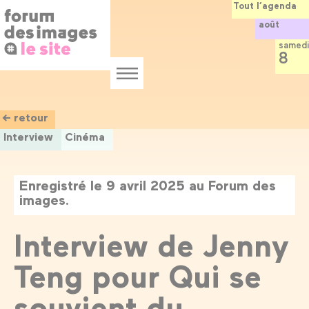
Panneau de gestion des cookies
Aller
Tout l’agenda
au
août
contenu
principal
samedi
8
Menu
← retour
Interview
Cinéma
Enregistré le 9 avril 2025 au Forum des
images.
Interview de Jenny
Teng pour Qui se
souvient du