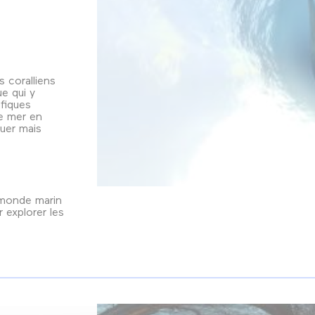
 coralliens
ue qui y
fiques
e mer en
uer mais
 monde marin
 explorer les