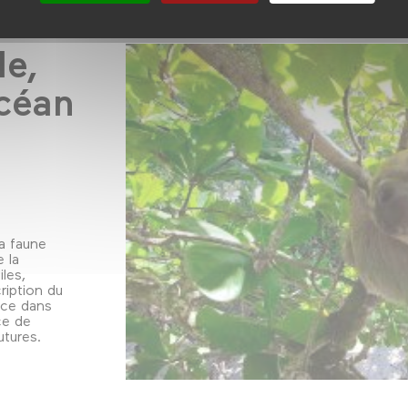
le,
océan
la faune
 la
iles,
ription du
ace dans
ce de
utures.