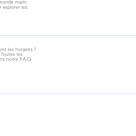
 monde marin
 explorer les
nt les horaires ?
? Toutes les
ns notre F.A.Q.