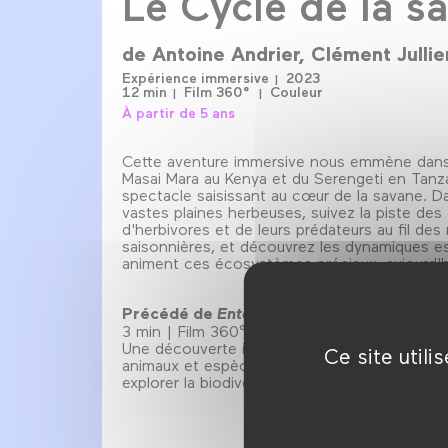
Le Cycle de la s
de
Antoine Andrier
Clément Jullie
Expérience immersive
2023
12 min
Film 360°
Couleur
À partir de 5 ans
Cette aventure immersive nous emmène dans
Masai Mara au Kenya et du Serengeti en Tanz
spectacle saisissant au cœur de la savane. D
vastes plaines herbeuses, suivez la piste des
d'herbivores et de leurs prédateurs au fil des
saisonnières, et découvrez les dynamiques es
animent ces écosystèmes précieux, aujourd'
Précédé de
Enter A Charming World
3 min | Film 360° | couleur
Une découverte immersive en 360° auprès d
Ce site util
animaux et espèces adorables du monde entie
explorer la biodiversité des cinq continents.