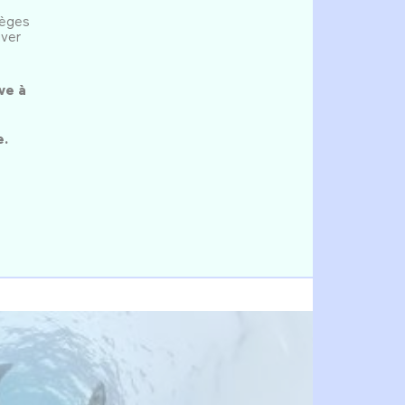
ièges
uver
ve à
e.