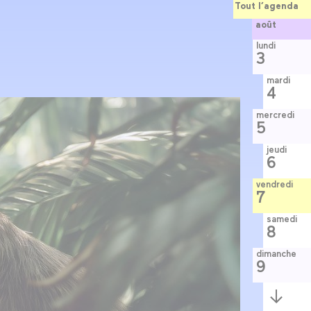
Tout l’agenda
août
lundi
3
mardi
4
mercredi
5
jeudi
6
vendredi
7
samedi
8
dimanche
9
Semaine
suivante