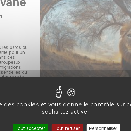
avane
n
 les parcs du
anie pour un
ans ces
 troupeaux
 migrations
sentielles qui
hui menacés.
es bébés
ise des cookies et vous donne le contrôle sur 
r, pour
souhaitez activer
Tout accepter
Tout refuser
Personnaliser