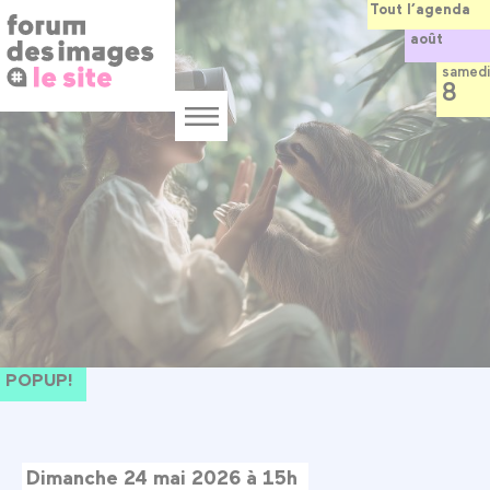
Panneau de gestion des cookies
Aller
Tout l’agenda
au
août
contenu
principal
samedi
8
Menu
POPUP!
Dimanche 24 mai 2026 à 15h