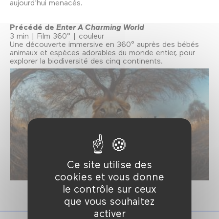
aujourd'hui menacés.
Précédé de
Enter A Charming World
3 min | Film 360° | couleur
Une découverte immersive en 360° auprès des bébés
animaux et espèces adorables du monde entier, pour
explorer la biodiversité des cinq continents.
Ce site utilise des
cookies et vous donne
le contrôle sur ceux
que vous souhaitez
activer