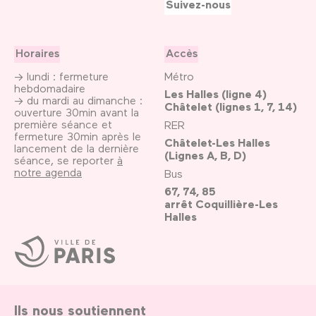
Suivez-nous
Horaires
Accès
→ lundi : fermeture
Métro
hebdomadaire
Les Halles (ligne 4)
→ du mardi au dimanche :
Châtelet (lignes 1, 7, 14)
ouverture 30min avant la
première séance et
RER
fermeture 30min après le
Châtelet-Les Halles
lancement de la dernière
(Lignes A, B, D)
séance, se reporter
à
notre agenda
Bus
67, 74, 85
arrêt Coquillière-Les
Halles
Ville
de
Paris
Ils nous soutiennent