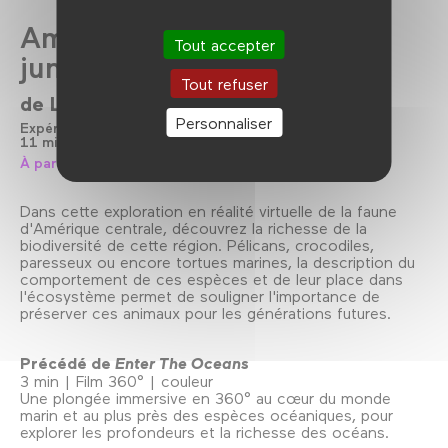
Amérique centrale, entre
Tout accepter
jungle et océan
Tout refuser
de
Lucie Damase
Personnaliser
Expérience immersive
2024
11 min
Film 360°
Couleur
À partir de 5 ans
Dans cette exploration en réalité virtuelle de la faune
d'Amérique centrale, découvrez la richesse de la
biodiversité de cette région. Pélicans, crocodiles,
paresseux ou encore tortues marines, la description du
comportement de ces espèces et de leur place dans
l'écosystème permet de souligner l'importance de
préserver ces animaux pour les générations futures.
Précédé de
Enter The Oceans
3 min | Film 360° | couleur
Une plongée immersive en 360° au cœur du monde
marin et au plus près des espèces océaniques, pour
explorer les profondeurs et la richesse des océans.