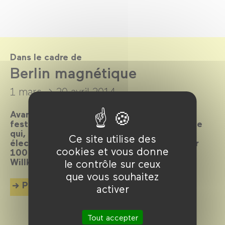
Dans le cadre de
Berlin magnétique
1 mars →
20 avril 2014
Avant-gardiste, cosmopolite, bouillonnante,
festive, scandaleuse… Elle est LA métropole
qui, depuis toujours, attire les foules et
Ce site utilise des
électrise l’écran. La preuve en 80 films pour
cookies et vous donne
100 ans d’histoire et de cinéma imbriqués.
Willkommen, bienvenue, welcome !
le contrôle sur ceux
que vous souhaitez
Plus d'info
activer
Tout accepter