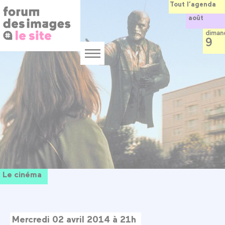
Panneau de gestion des cookies
Aller
Tout l’agenda
au
août
contenu
principal
diman
9
Menu
Le cinéma
Mercredi 02 avril 2014 à 21h