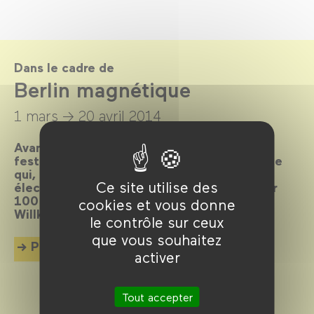
Dans le cadre de
Berlin magnétique
1 mars →
20 avril 2014
Avant-gardiste, cosmopolite, bouillonnante,
festive, scandaleuse… Elle est LA métropole
qui, depuis toujours, attire les foules et
Ce site utilise des
électrise l’écran. La preuve en 80 films pour
100 ans d’histoire et de cinéma imbriqués.
cookies et vous donne
Willkommen, bienvenue, welcome !
le contrôle sur ceux
que vous souhaitez
Plus d'info
activer
Tout accepter