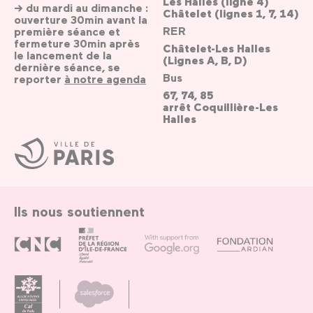
Les Halles (ligne 4)
→ du mardi au dimanche :
Châtelet (lignes 1, 7, 14)
ouverture 30min avant la
RER
première séance et
fermeture 30min après
Châtelet-Les Halles
le lancement de la
(Lignes A, B, D)
dernière séance, se
Bus
reporter
à notre agenda
67, 74, 85
arrêt Coquillière-Les
Halles
Ville
de
Paris
Ils nous soutiennent