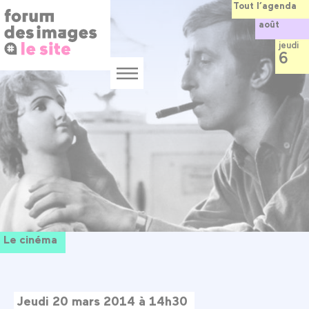
Panneau de gestion des cookies
Aller
Tout l’agenda
au
août
contenu
principal
jeudi
6
Menu
Le cinéma
Jeudi 20 mars 2014 à 14h30