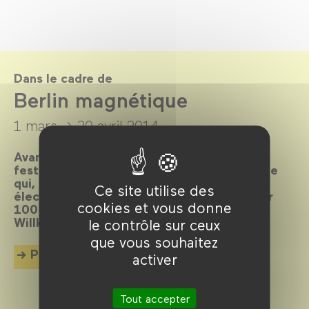
Dans le cadre de
Berlin magnétique
1 mars →
20 avril 2014
Avant-gardiste, cosmopolite, bouillonnante,
festive, scandaleuse… Elle est LA métropole
qui, depuis toujours, attire les foules et
Ce site utilise des
électrise l’écran. La preuve en 80 films pour
cookies et vous donne
100 ans d’histoire et de cinéma imbriqués.
Willkommen, bienvenue, welcome !
le contrôle sur ceux
que vous souhaitez
Plus d'info
activer
Tout accepter