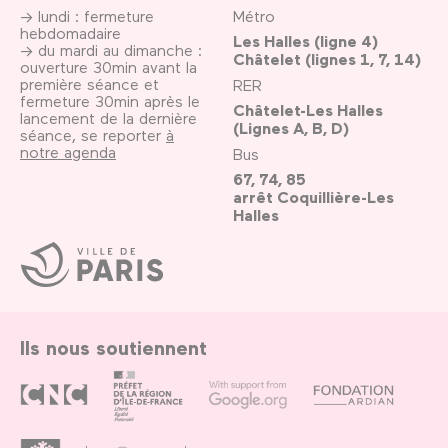
→ lundi : fermeture
Métro
hebdomadaire
Les Halles (ligne 4)
→ du mardi au dimanche :
Châtelet (lignes 1, 7, 14)
ouverture 30min avant la
première séance et
RER
fermeture 30min après le
Châtelet-Les Halles
lancement de la dernière
(Lignes A, B, D)
séance, se reporter
à
notre agenda
Bus
67, 74, 85
arrêt Coquillière-Les
Halles
Ville
de
Paris
Ils nous soutiennent