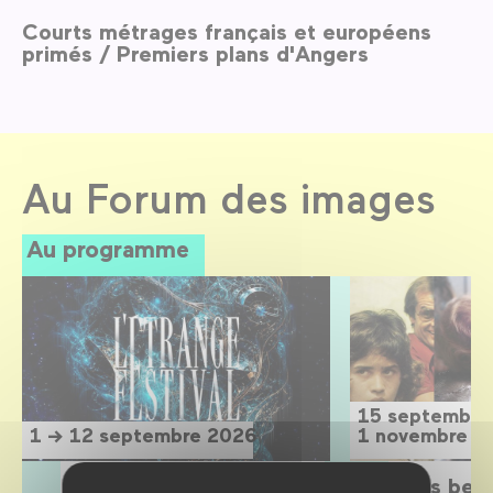
Courts métrages français et européens
primés / Premiers plans d'Angers
Au Forum des images
Au programme
15 septembre
1 → 12 septembre 2026
1 novembre 2
L'Étrange Festival 2026
Sois belle