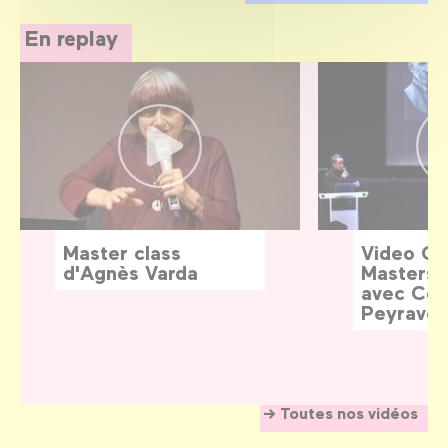
En replay
Master class
Video G
d'Agnès Varda
Masters:
avec Céd
Peyraver
Toutes nos vidéos