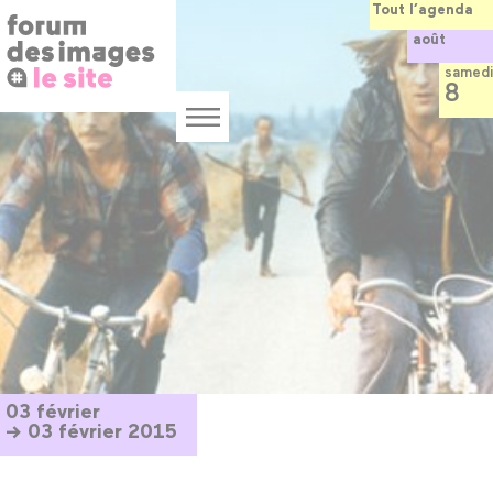
Panneau de gestion des cookies
Aller
Tout l’agenda
au
août
contenu
principal
samedi
8
Menu
03 février
→ 03 février 2015