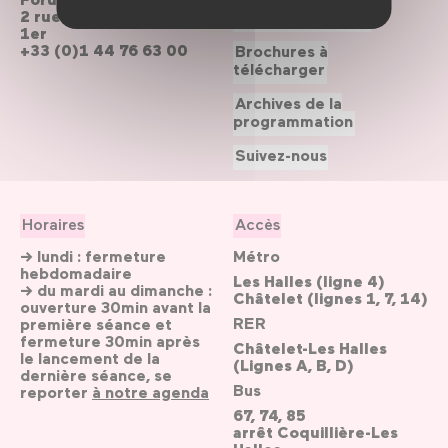
2 rue du cinéma, Paris
Le Forum recrute
1er
+33 (0)1 44 76 63 00
Brochures à
télécharger
Archives de la
programmation
Suivez-nous
Horaires
Accès
→ lundi : fermeture
Métro
hebdomadaire
Les Halles (ligne 4)
→ du mardi au dimanche :
Châtelet (lignes 1, 7, 14)
ouverture 30min avant la
RER
première séance et
fermeture 30min après
Châtelet-Les Halles
le lancement de la
(Lignes A, B, D)
dernière séance, se
Bus
reporter
à notre agenda
67, 74, 85
arrêt Coquillière-Les