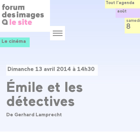
Panneau de gestion des cookies
Aller
Tout l’agenda
au
août
contenu
principal
samedi
8
Menu
Le cinéma
Dimanche 13 avril 2014 à 14h30
Émile et les
détectives
De Gerhard Lamprecht