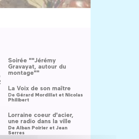
Soirée ""Jérémy
Gravayat, autour du
montage""
e
2
La Voix de son maître
De
Gérard Mordillat et Nicolas
Philibert
Lorraine coeur d'acier,
une radio dans la ville
De
Alban Poirier et Jean
Serres