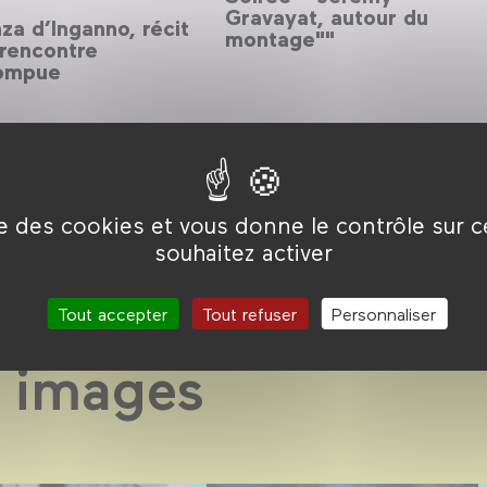
Gravayat, autour du
a d’Inganno, récit
montage""
 rencontre
rompue
ise des cookies et vous donne le contrôle sur 
souhaitez activer
Tout accepter
Tout refuser
Personnaliser
 images