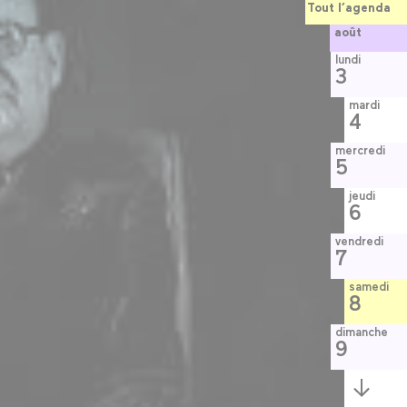
Tout l’agenda
août
lundi
3
mardi
4
mercredi
5
jeudi
6
vendredi
7
samedi
8
dimanche
9
Semaine
suivante