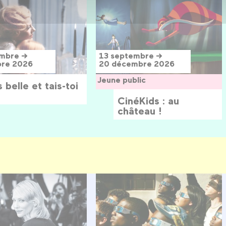
embre →
13 septembre →
bre 2026
20 décembre 2026
Jeune public
 belle et tais-toi
CinéKids : au
château !