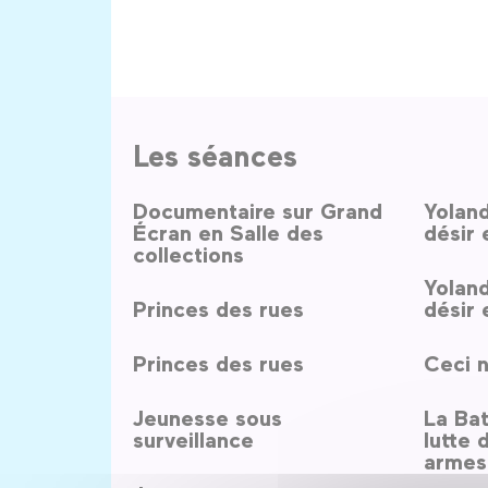
Les séances
Documentaire sur Grand
Yolan
Écran en Salle des
désir 
collections
Yolan
Princes des rues
désir 
Princes des rues
Ceci n
Jeunesse sous
La Bata
surveillance
lutte 
armes