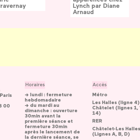
ravernay
Lynch par Diane
Arnaud
Horaires
Accès
s
→ lundi : fermeture
Métro
Paris
hebdomadaire
Les Halles (ligne 4)
→ du mardi au
3 00
Châtelet (lignes 1, 
dimanche : ouverture
14)
30min avant la
RER
première séance et
fermeture 30min
Châtelet-Les Halle
après le lancement de
(Lignes A, B, D)
la dernière séance, se