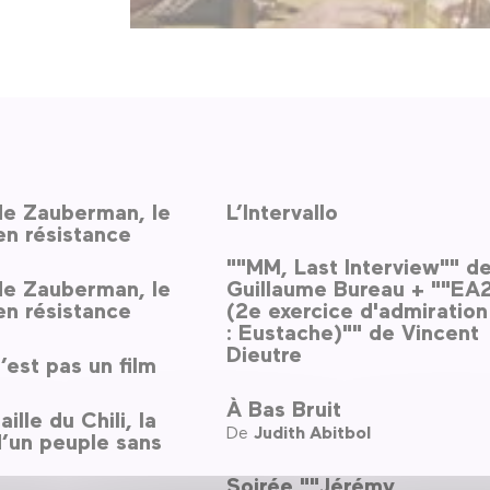
de Zauberman, le
L’Intervallo
en résistance
""MM, Last Interview"" d
de Zauberman, le
Guillaume Bureau + ""EA
en résistance
(2e exercice d'admiration
: Eustache)"" de Vincent
Dieutre
’est pas un film
À Bas Bruit
ille du Chili, la
De
Judith Abitbol
d’un peuple sans
Soirée ""Jérémy