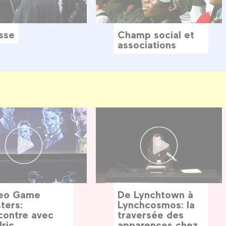
sse
Champ social et
associations
eo Game
De Lynchtown à
ters:
Lynchcosmos: la
contre avec
traversée des
ric
apparences chez