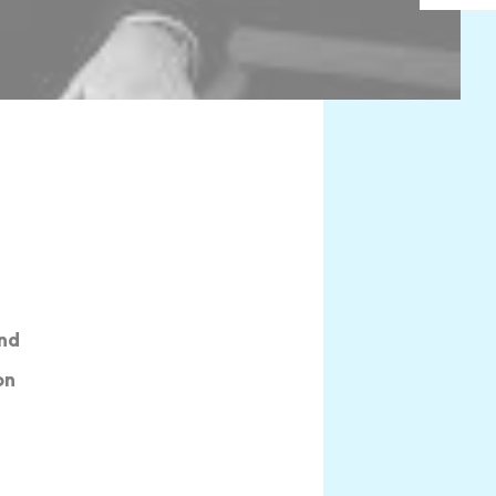
and
on