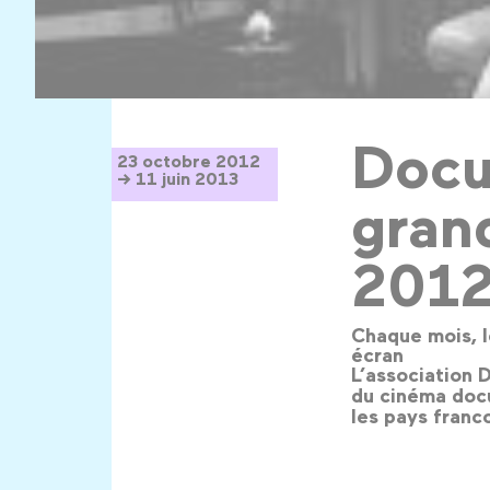
Docu
23 octobre 2012
→ 11 juin 2013
gran
2012
Chaque mois, l
écran
L’association 
du cinéma docu
les pays franc